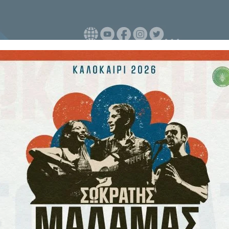
αποτραπεί η περαιτέρω εξάπλωση
σμός είναι «ουσιώδης» για να
κρουαζιερόπλοιο MV Hondius και
ά κράτη και να φέρει στενότερο