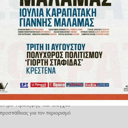
σχύουν εντός της Ευρωπαϊκής
ς μετάδοσης απαιτεί την
δαγμάτων το συντομότερο
 Στεφανί Ριστ έχει ήδη έρθει σε
είχε «μοιραστεί μαζί τους τις
αλλική κυβέρνηση».
Κέντρο Πρόληψης και Ελέγχου
προσπάθειας για τον περιορισμό