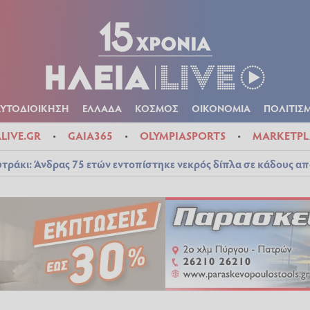
Α
ΠΟΛΙΤΙΚΑ
ΑΥΤΟΔΙΟΙΚΗΣΗ
ΕΛΛΑΔΑ
ΚΟΣΜΟΣ
ΟΙΚΟΝ
ΚΑΙΡΟΣ
ΑΥΤΟΔΙΟΙΚΗΣΗ
ΕΛΛΑΔΑ
ΚΟΣΜΟΣ
ΟΙΚΟΝΟΜΙΑ
ΠΟΛΙΤΙΣ
ALIVE.GR
GAIA365
OLYMPIASPORTS
MARKETPL
τράκι: Άνδρας 75 ετών εντοπίστηκε νεκρός δίπλα σε κάδους απ