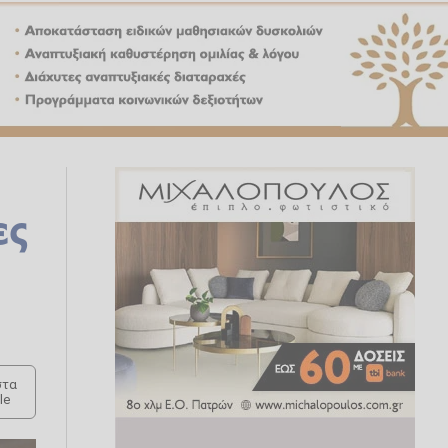
ες
τα
le