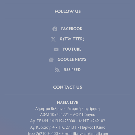
FOLLOW US
FACEBOOK
X (TWITTER)
YOUTUBE
GOOGLE NEWS
RSS FEED
CONTACT US
ΗΛΕΙΑ LIVE
Δήμητρα Βέλμαχου Ατομική Επιχείρηση
ΑΦΜ 105224221
ΔΟΥ Πύργου
•
Aρ. Γ.Ε.ΜΗ. 141319425000
Μ.Η.Τ. #242102
•
Αγ. Κυριακής 4
Τ.Κ. 27131
Πύργος Ηλείας
•
•
Τηλ.: 26210 30400
E-mail:
ilialive.gr@gmail.com
•