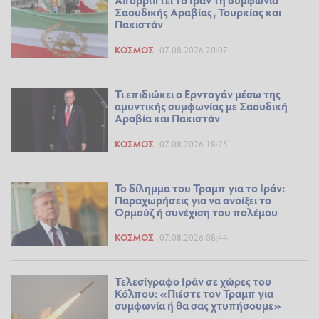
Σαουδικής Αραβίας, Τουρκίας και
Πακιστάν
ΚΌΣΜΟΣ
07.08.2026 20:07
Τι επιδιώκει ο Ερντογάν μέσω της
αμυντικής συμφωνίας με Σαουδική
Αραβία και Πακιστάν
ΚΌΣΜΟΣ
07.08.2026 18:25
Το δίλημμα του Τραμπ για το Ιράν:
Παραχωρήσεις για να ανοίξει το
Ορμούζ ή συνέχιση του πολέμου
ΚΌΣΜΟΣ
07.08.2026 08:44
Τελεσίγραφο Ιράν σε χώρες του
Κόλπου: «Πιέστε τον Τραμπ για
συμφωνία ή θα σας χτυπήσουμε»