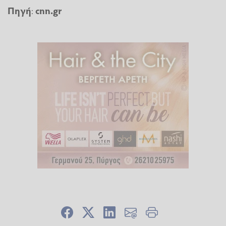
Πηγή
:
cnn.gr