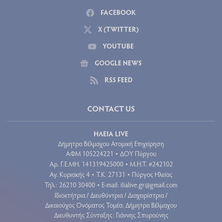
FACEBOOK
X (TWITTER)
YOUTUBE
GOOGLE NEWS
RSS FEED
CONTACT US
ΗΛΕΙΑ LIVE
Δήμητρα Βέλμαχου Ατομική Επιχείρηση
ΑΦΜ 105224221
ΔΟΥ Πύργου
•
Aρ. Γ.Ε.ΜΗ. 141319425000
Μ.Η.Τ. #242102
•
Αγ. Κυριακής 4
Τ.Κ. 27131
Πύργος Ηλείας
•
•
Τηλ.: 26210 30400
E-mail:
ilialive.gr@gmail.com
•
Ιδιοκτήτρια / Διευθύντρια / Διαχειρίστρια /
Δικαιούχος Ονόματος Τομέα: Δήμητρα Βέλμαχου
Διευθυντής Σύνταξης: Γιάννης Σπυρούνης