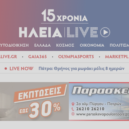
Α
ΠΟΛΙΤΙΚΑ
ΑΥΤΟΔΙΟΙΚΗΣΗ
ΕΛΛΑΔΑ
ΚΟΣΜΟΣ
ΟΙΚΟΝ
ΚΑΙΡΟΣ
ΑΥΤΟΔΙΟΙΚΗΣΗ
ΕΛΛΑΔΑ
ΚΟΣΜΟΣ
ΟΙΚΟΝΟΜΙΑ
ΠΟΛΙΤΙΣ
ALIVE.GR
GAIA365
OLYMPIASPORTS
MARKETPL
LIVE NOW
Πάτρα: Θρήνος για μωράκι μόλις 8 ημερών