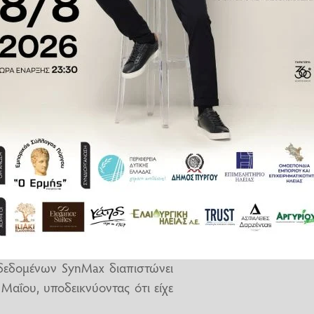
ς σε πρωτοφανή διακοπή του
, το οποίο μπορεί να μεταφέρει
ος το λιμάνι Σίκκα της δυτικής
νά του Ορμούζ στις 14 Μαΐου,
γγιση στον τερματικό σταθμό
λυση της Kpler.
δεδομένων SynMax διαπιστώνει
 Μαΐου, υποδεικνύοντας ότι είχε