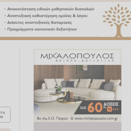
ό
τα
le