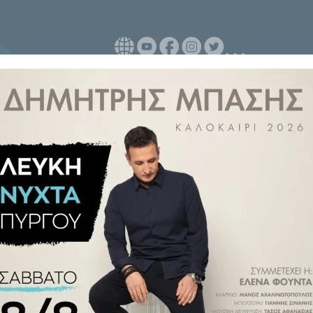
στες μεταφορές αργού πετρελαίου
ομάδα, σύμφωνα με στοιχεία
αστικό κλείσιμο των Στενών,