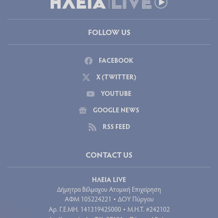
FOLLOW US
FACEBOOK
X (TWITTER)
YOUTUBE
GOOGLE NEWS
RSS FEED
CONTACT US
ΗΛΕΙΑ LIVE
Δήμητρα Βέλμαχου Ατομική Επιχείρηση
ΑΦΜ 105224221
ΔΟΥ Πύργου
•
Aρ. Γ.Ε.ΜΗ. 141319425000
Μ.Η.Τ. #242102
•