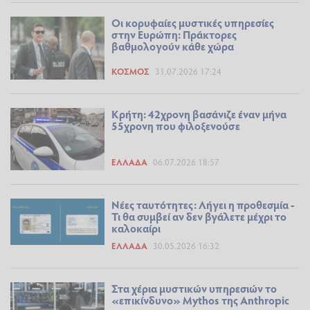
Οι κορυφαίες μυστικές υπηρεσίες
στην Ευρώπη: Πράκτορες
βαθμολογούν κάθε χώρα
ΚΌΣΜΟΣ
31.07.2026 17:24
Κρήτη: 42χρονη βασάνιζε έναν μήνα
55χρονη που φιλοξενούσε
ΕΛΛΆΔΑ
06.07.2026 18:57
Νέες ταυτότητες: Λήγει η προθεσμία -
Τι θα συμβεί αν δεν βγάλετε μέχρι το
καλοκαίρι
ΕΛΛΆΔΑ
30.05.2026 16:32
Στα χέρια μυστικών υπηρεσιών το
«επικίνδυνο» Mythos της Anthropic