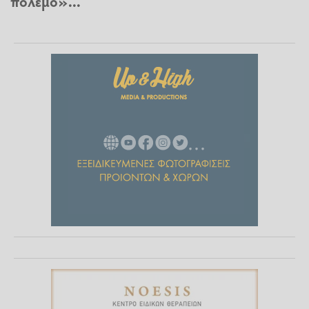
πόλεμο»...