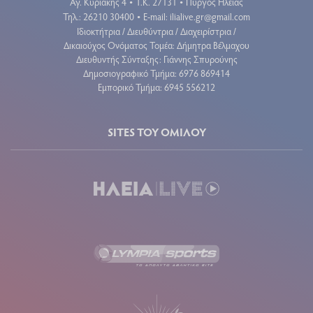
Αγ. Κυριακής 4
Τ.Κ. 27131
Πύργος Ηλείας
•
•
Τηλ.: 26210 30400
E-mail:
ilialive.gr@gmail.com
•
Ιδιοκτήτρια / Διευθύντρια / Διαχειρίστρια /
Δικαιούχος Ονόματος Τομέα: Δήμητρα Βέλμαχου
Διευθυντής Σύνταξης: Γιάννης Σπυρούνης
Δημοσιογραφικό Τμήμα: 6976 869414
Εμπορικό Τμήμα: 6945 556212
SITES ΤΟΥ ΟΜΙΛΟΥ