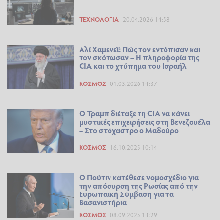
ΤΕΧΝΟΛΟΓΊΑ
20.04.2026 14:58
Αλί Χαμενεΐ: Πώς τον εντόπισαν και
τον σκότωσαν – Η πληροφορία της
CIA και το χτύπημα του Ισραήλ
ΚΌΣΜΟΣ
01.03.2026 14:37
Ο Τραμπ διέταξε τη CIA να κάνει
μυστικές επιχειρήσεις στη Βενεζουέλα
– Στο στόχαστρο ο Μαδούρο
ΚΌΣΜΟΣ
16.10.2025 10:14
Ο Πούτιν κατέθεσε νομοσχέδιο για
την απόσυρση της Ρωσίας από την
Ευρωπαϊκή Σύμβαση για τα
Βασανιστήρια
ΚΌΣΜΟΣ
08.09.2025 13:29