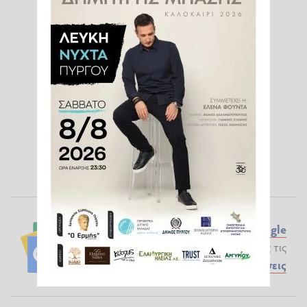
Ακολουθήστε το ilialive.gr στο
Google
News
και μάθετε πρώτοι όλες τις
Ειδήσεις