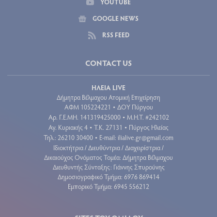
YOUTUBE
GOOGLE NEWS
RSS FEED
CONTACT US
ΗΛΕΙΑ LIVE
Δήμητρα Βέλμαχου Ατομική Επιχείρηση
ΑΦΜ 105224221
ΔΟΥ Πύργου
•
Aρ. Γ.Ε.ΜΗ. 141319425000
Μ.Η.Τ. #242102
•
Αγ. Κυριακής 4
Τ.Κ. 27131
Πύργος Ηλείας
•
•
Τηλ.: 26210 30400
E-mail:
ilialive.gr@gmail.com
•
Ιδιοκτήτρια / Διευθύντρια / Διαχειρίστρια /
Δικαιούχος Ονόματος Τομέα: Δήμητρα Βέλμαχου
Διευθυντής Σύνταξης: Γιάννης Σπυρούνης
Δημοσιογραφικό Τμήμα: 6976 869414
Εμπορικό Τμήμα: 6945 556212