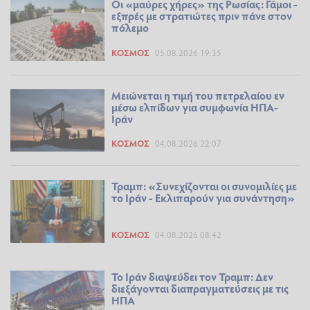
Οι «μαύρες χήρες» της Ρωσίας: Γάμοι -
εξπρές με στρατιώτες πριν πάνε στον
πόλεμο
ΚΌΣΜΟΣ
05.08.2026 19:35
Μειώνεται η τιμή του πετρελαίου εν
μέσω ελπίδων για συμφωνία ΗΠΑ-
Ιράν
ΚΌΣΜΟΣ
04.08.2026 22:07
Τραμπ: «Συνεχίζονται οι συνομιλίες με
το Ιράν - Εκλιπαρούν για συνάντηση»
ΚΌΣΜΟΣ
04.08.2026 08:42
Το Ιράν διαψεύδει τον Τραμπ: Δεν
διεξάγονται διαπραγματεύσεις με τις
ΗΠΑ