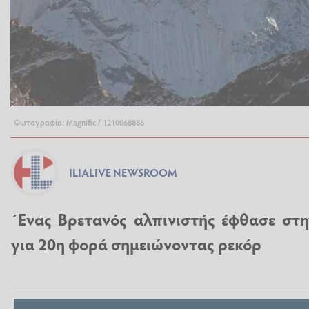
Φωτογραφία: Magnific / 1210068886
ILIALIVE NEWSROOM
΄Ενας Βρετανός αλπινιστής έφθασε στ
για 20η φορά σημειώνοντας ρεκόρ