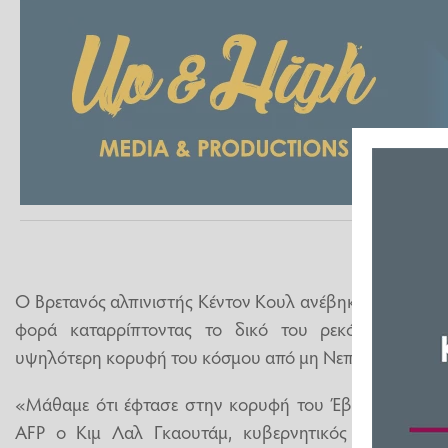
Ο Βρετανός αλπινιστής Κέντον Κουλ ανέβηκε σήμερα σ
φορά καταρρίπτοντας το δικό του ρεκόρ για τις 
υψηλότερη κορυφή του κόσμου από μη Νεπαλέζο ορειβά
«Μάθαμε ότι έφτασε στην κορυφή του Έβερεστ νωρίς
AFP ο Κιμ Λαλ Γκαουτάμ, κυβερνητικός αξιωματούχ