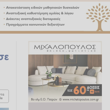
σε
τα
le