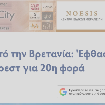
πό την Βρετανία: 'Εφθα
ρεστ για 20η φορά
Πρόσθεσε το
ilialive.gr
σ
αγαπημένα σου στη Goog