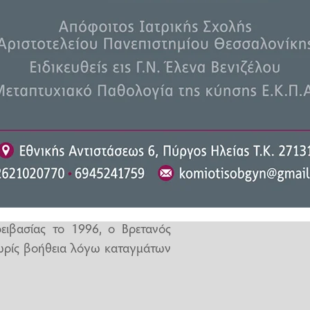
πρίλιος-Ιούνιος), περισσότεροι
 του κόσμου (8.849 μ.).
ορά στην κορυφή των Ιμαλαΐων
δόν κάθε χρόνο μαζί με πελάτες
ιβασίας το 1996, ο Βρετανός
χωρίς βοήθεια λόγω καταγμάτων