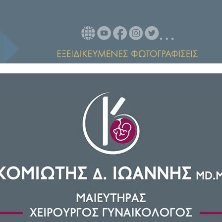
την κορυφή του Έβερεστ για 20η
περισσότερες αναβάσεις στην
τη.
 σήμερα το πρωί», δήλωσε στο
ος, από τoν κεντρικό σταθμό