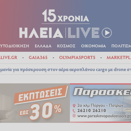
Α
ΠΟΛΙΤΙΚΑ
ΑΥΤΟΔΙΟΙΚΗΣΗ
ΕΛΛΑΔΑ
ΚΟΣΜΟΣ
ΟΙΚΟΝ
ΚΑΙΡΟΣ
ΑΥΤΟΔΙΟΙΚΗΣΗ
ΕΛΛΑΔΑ
ΚΟΣΜΟΣ
ΟΙΚΟΝΟΜΙΑ
ΠΟΛΙΤΙΣ
ALIVE.GR
GAIA365
OLYMPIASPORTS
MARKETPL
μανία για πρόσκρουση στον αέρα αεροπλάνου cargo με drone 