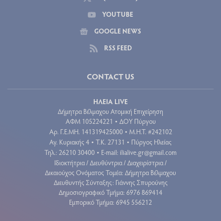
YOUTUBE
GOOGLE NEWS
RSS FEED
CONTACT US
ΗΛΕΙΑ LIVE
Δήμητρα Βέλμαχου Ατομική Επιχείρηση
ΑΦΜ 105224221
ΔΟΥ Πύργου
•
Aρ. Γ.Ε.ΜΗ. 141319425000
Μ.Η.Τ. #242102
•
Αγ. Κυριακής 4
Τ.Κ. 27131
Πύργος Ηλείας
•
•
Τηλ.: 26210 30400
E-mail:
ilialive.gr@gmail.com
•
Ιδιοκτήτρια / Διευθύντρια / Διαχειρίστρια /
Δικαιούχος Ονόματος Τομέα: Δήμητρα Βέλμαχου
Διευθυντής Σύνταξης: Γιάννης Σπυρούνης
Δημοσιογραφικό Τμήμα: 6976 869414
Εμπορικό Τμήμα: 6945 556212