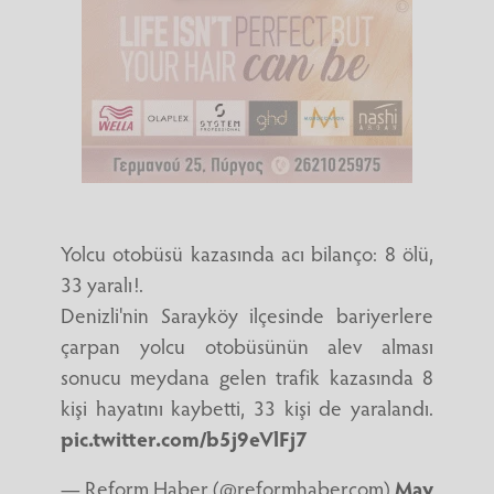
Yolcu otobüsü kazasında acı bilanço: 8 ölü,
33 yaralı!.
Denizli'nin Sarayköy ilçesinde bariyerlere
çarpan yolcu otobüsünün alev alması
sonucu meydana gelen trafik kazasında 8
kişi hayatını kaybetti, 33 kişi de yaralandı.
pic.twitter.com/b5j9eVlFj7
— Reform Haber (@reformhabercom)
May