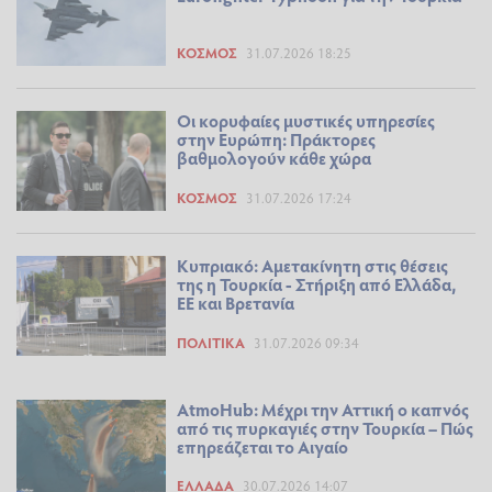
ΚΌΣΜΟΣ
31.07.2026 18:25
Οι κορυφαίες μυστικές υπηρεσίες
στην Ευρώπη: Πράκτορες
βαθμολογούν κάθε χώρα
ΚΌΣΜΟΣ
31.07.2026 17:24
Κυπριακό: Αμετακίνητη στις θέσεις
της η Τουρκία - Στήριξη από Ελλάδα,
ΕΕ και Βρετανία
ΠΟΛΙΤΙΚΆ
31.07.2026 09:34
AtmoHub: Μέχρι την Αττική ο καπνός
από τις πυρκαγιές στην Τουρκία – Πώς
επηρεάζεται το Αιγαίο
ΕΛΛΆΔΑ
30.07.2026 14:07