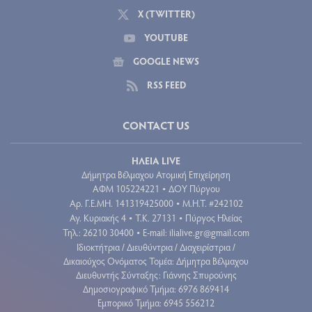
X (TWITTER)
YOUTUBE
GOOGLE NEWS
RSS FEED
CONTACT US
ΗΛΕΙΑ LIVE
Δήμητρα Βέλμαχου Ατομική Επιχείρηση
ΑΦΜ 105224221
ΔΟΥ Πύργου
•
Aρ. Γ.Ε.ΜΗ. 141319425000
Μ.Η.Τ. #242102
•
Αγ. Κυριακής 4
Τ.Κ. 27131
Πύργος Ηλείας
•
•
Τηλ.: 26210 30400
E-mail:
ilialive.gr@gmail.com
•
Ιδιοκτήτρια / Διευθύντρια / Διαχειρίστρια /
Δικαιούχος Ονόματος Τομέα: Δήμητρα Βέλμαχου
Διευθυντής Σύνταξης: Γιάννης Σπυρούνης
Δημοσιογραφικό Τμήμα: 6976 869414
Εμπορικό Τμήμα: 6945 556212