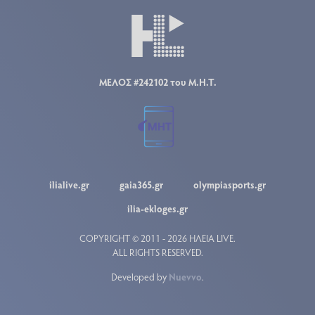
ΜΕΛΟΣ #242102 του Μ.Η.Τ.
ilialive.gr
gaia365.gr
olympiasports.gr
ilia-ekloges.gr
COPYRIGHT © 2011 - 2026 ΗΛΕΙΑ LIVE.
ALL RIGHTS RESERVED.
Developed by
Nuevvo
.