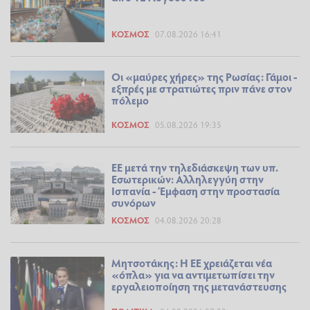
ΚΌΣΜΟΣ
07.08.2026 16:41
Οι «μαύρες χήρες» της Ρωσίας: Γάμοι -
εξπρές με στρατιώτες πριν πάνε στον
πόλεμο
ΚΌΣΜΟΣ
05.08.2026 19:35
ΕΕ μετά την τηλεδιάσκεψη των υπ.
Εσωτερικών: Αλληλεγγύη στην
Ισπανία - Έμφαση στην προστασία
συνόρων
ΚΌΣΜΟΣ
04.08.2026 20:28
Μητσοτάκης: Η ΕΕ χρειάζεται νέα
«όπλα» για να αντιμετωπίσει την
εργαλειοποίηση της μετανάστευσης