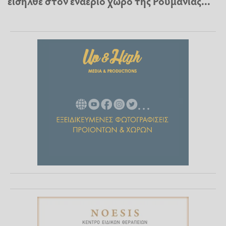
εισήλθε στον εναέριο χώρο της Ρουμανίας...