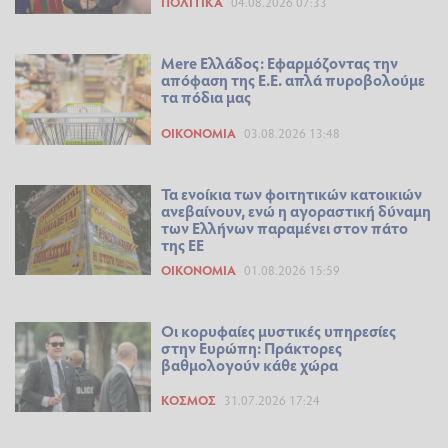
ΠΟΛΙΤΙΚΆ
04.08.2026 07:33
Mere Ελλάδος: Εφαρμόζοντας την
απόφαση της Ε.Ε. απλά πυροβολούμε
τα πόδια μας
ΟΙΚΟΝΟΜΊΑ
03.08.2026 13:48
Τα ενοίκια των φοιτητικών κατοικιών
ανεβαίνουν, ενώ η αγοραστική δύναμη
των Ελλήνων παραμένει στον πάτο
της ΕΕ
ΟΙΚΟΝΟΜΊΑ
01.08.2026 15:59
Οι κορυφαίες μυστικές υπηρεσίες
στην Ευρώπη: Πράκτορες
βαθμολογούν κάθε χώρα
ΚΌΣΜΟΣ
31.07.2026 17:24