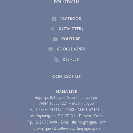
FOLLOW US
FACEBOOK
X (TWITTER)
YOUTUBE
GOOGLE NEWS
RSS FEED
CONTACT US
ΗΛΕΙΑ LIVE
Δήμητρα Βέλμαχου Ατομική Επιχείρηση
ΑΦΜ 105224221
ΔΟΥ Πύργου
•
Aρ. Γ.Ε.ΜΗ. 141319425000
Μ.Η.Τ. #242102
•
Αγ. Κυριακής 4
Τ.Κ. 27131
Πύργος Ηλείας
•
•
Τηλ.: 26210 30400
E-mail:
ilialive.gr@gmail.com
•
Ιδιοκτήτρια / Διευθύντρια / Διαχειρίστρια /