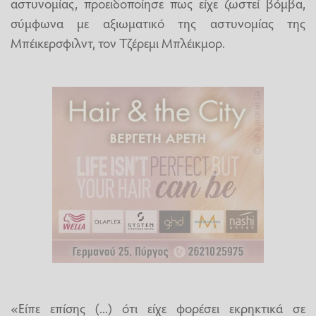
αστυνομίας, προειδοποίησε πως είχε ζωστεί βόμβα,
σύμφωνα με αξιωματικό της αστυνομίας της
Μπέικερσφιλντ, τον Τζέρεμι Μπλέικμορ.
«Είπε επίσης (...) ότι είχε φορέσει εκρηκτικά σε