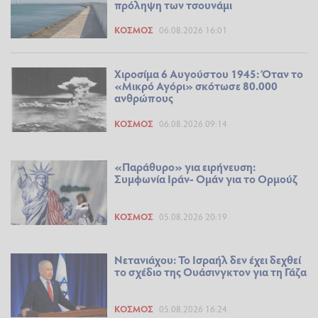
πρόληψη των τσουνάμι
ΚΌΣΜΟΣ
06.08.2026 16:01
Χιροσίμα 6 Αυγούστου 1945: Όταν το
«Μικρό Αγόρι» σκότωσε 80.000
ανθρώπους
ΚΌΣΜΟΣ
06.08.2026 09:14
«Παράθυρο» για ειρήνευση:
Συμφωνία Ιράν- Ομάν για το Ορμούζ
ΚΌΣΜΟΣ
05.08.2026 20:19
Νετανιάχου: Το Ισραήλ δεν έχει δεχθεί
το σχέδιο της Ουάσινγκτον για τη Γάζα
ΚΌΣΜΟΣ
05.08.2026 16:24