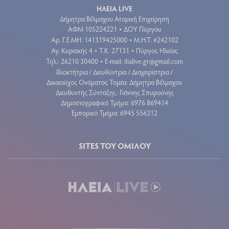
ΗΛΕΙΑ LIVE
Δήμητρα Βέλμαχου Ατομική Επιχείρηση
ΑΦΜ 105224221
ΔΟΥ Πύργου
•
Aρ. Γ.Ε.ΜΗ. 141319425000
Μ.Η.Τ. #242102
•
Αγ. Κυριακής 4
Τ.Κ. 27131
Πύργος Ηλείας
•
•
Τηλ.: 26210 30400
E-mail:
ilialive.gr@gmail.com
•
Ιδιοκτήτρια / Διευθύντρια / Διαχειρίστρια /
Δικαιούχος Ονόματος Τομέα: Δήμητρα Βέλμαχου
Διευθυντής Σύνταξης: Γιάννης Σπυρούνης
Δημοσιογραφικό Τμήμα: 6976 869414
Εμπορικό Τμήμα: 6945 556212
SITES ΤΟΥ ΟΜΙΛΟΥ