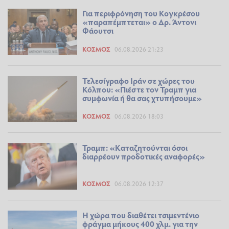
Για περιφρόνηση του Κογκρέσου
«παραπέμπτεται» ο Δρ. Άντονι
Φάουτσι
ΚΌΣΜΟΣ
06.08.2026 21:23
Τελεσίγραφο Ιράν σε χώρες του
Κόλπου: «Πιέστε τον Τραμπ για
συμφωνία ή θα σας χτυπήσουμε»
ΚΌΣΜΟΣ
06.08.2026 18:03
Τραμπ: «Καταζητούνται όσοι
διαρρέουν προδοτικές αναφορές»
ΚΌΣΜΟΣ
06.08.2026 12:37
Η χώρα που διαθέτει τσιμεντένιο
φράγμα μήκους 400 χλμ. για την