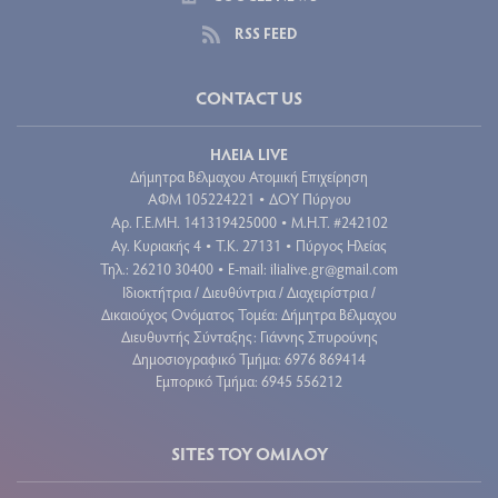
RSS FEED
CONTACT US
ΗΛΕΙΑ LIVE
Δήμητρα Βέλμαχου Ατομική Επιχείρηση
ΑΦΜ 105224221
ΔΟΥ Πύργου
•
Aρ. Γ.Ε.ΜΗ. 141319425000
Μ.Η.Τ. #242102
•
Αγ. Κυριακής 4
Τ.Κ. 27131
Πύργος Ηλείας
•
•
Τηλ.: 26210 30400
E-mail:
ilialive.gr@gmail.com
•
Ιδιοκτήτρια / Διευθύντρια / Διαχειρίστρια /
Δικαιούχος Ονόματος Τομέα: Δήμητρα Βέλμαχου
Διευθυντής Σύνταξης: Γιάννης Σπυρούνης
Δημοσιογραφικό Τμήμα: 6976 869414
Εμπορικό Τμήμα: 6945 556212
SITES ΤΟΥ ΟΜΙΛΟΥ