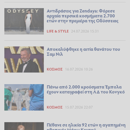
Αντιδράσεις για Zendaya: Φόρεσε
αρχαία περσικά κοσμήματα 2.700
ετών στην πρεμιέρα της Οδύσσειας
LIFE & STYLE
24.07.2026 15:31
Αποκαλύφθηκε η αιτία θανάτου του
Σαμ Νιλ
ΚΌΣΜΟΣ
16.07.2026 10:26
Πάνω από 2.000 κρούσματα Έμπολα
έχουν καταγραφεί στη ΛΔ του Κονγκό
ΚΌΣΜΟΣ
15.07.2026 22:07
Πέθανε σε ηλικία 92 ετών η αγαπημένη
ηθοποιός Μάρω Κοντού