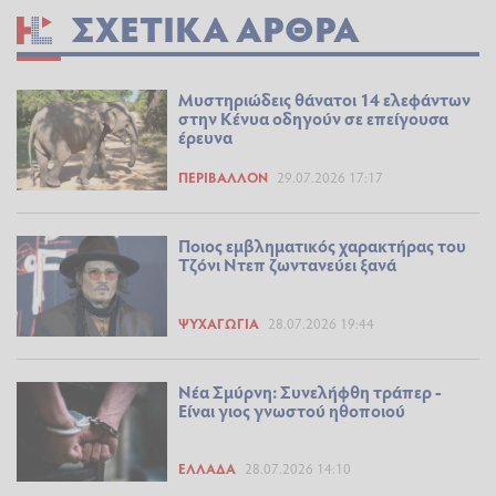
ΣΧΕΤΙΚΆ ΆΡΘΡΑ
Mυστηριώδεις θάνατοι 14 ελεφάντων
στην Κένυα οδηγούν σε επείγουσα
έρευνα
ΠΕΡΙΒΆΛΛΟΝ
29.07.2026 17:17
Ποιος εμβληματικός χαρακτήρας του
Τζόνι Ντεπ ζωντανεύει ξανά
ΨΥΧΑΓΩΓΊΑ
28.07.2026 19:44
Νέα Σμύρνη: Συνελήφθη τράπερ -
Είναι γιος γνωστού ηθοποιού
ΕΛΛΆΔΑ
28.07.2026 14:10