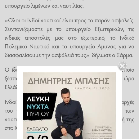
υπουργείο λιμένων και ναυτιλίας.
«Ολοι οι Ινδοί ναυτικοί είναι προς το παρόν ασφαλείς.
Συντονιζόμαστε με το υπουργείο Εξωτερικών, τις
ινδικές αποστολές μας στο εξωτερικό, το Ινδικό
Πολεμικό Ναυτικό και το υπουργείο Αμυνας για να
διασφαλίσουμε την ασφάλειά τους», δήλωσε ο Σάρμα.
Ο ίδιος ανέφερε ότι η αιτία της πυρκαγιάς, η οποία
ξέσπασε στο πλοίο στις 13:30 τοπική ώρα (11:00 ώρα
Ελλάδος), δεν έγινε άμεσα γνωστή.
Ινδοί αξιωματούχοι βρίσκονται σε επαφή με τις αρχές
του Ομάν για τη διάσωση και την ασφάλεια των
ναυτικών, ανέφερε η ινδική πρεσβεία σε ανάρτησή της
στο X.