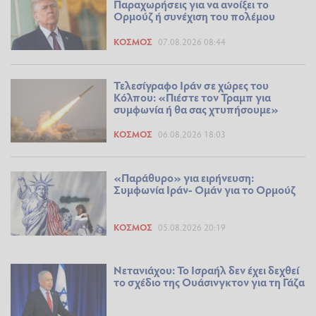
Παραχωρήσεις για να ανοίξει το
Ορμούζ ή συνέχιση του πολέμου
ΚΌΣΜΟΣ
07.08.2026 08:44
Τελεσίγραφο Ιράν σε χώρες του
Κόλπου: «Πιέστε τον Τραμπ για
συμφωνία ή θα σας χτυπήσουμε»
ΚΌΣΜΟΣ
06.08.2026 18:03
«Παράθυρο» για ειρήνευση:
Συμφωνία Ιράν- Ομάν για το Ορμούζ
ΚΌΣΜΟΣ
05.08.2026 20:19
Νετανιάχου: Το Ισραήλ δεν έχει δεχθεί
το σχέδιο της Ουάσινγκτον για τη Γάζα