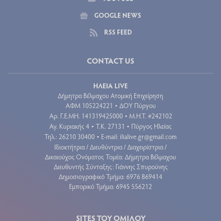
GOOGLE NEWS
RSS FEED
CONTACT US
ΗΛΕΙΑ LIVE
Δήμητρα Βέλμαχου Ατομική Επιχείρηση
ΑΦΜ 105224221
ΔΟΥ Πύργου
•
Aρ. Γ.Ε.ΜΗ. 141319425000
Μ.Η.Τ. #242102
•
Αγ. Κυριακής 4
Τ.Κ. 27131
Πύργος Ηλείας
•
•
Τηλ.: 26210 30400
E-mail:
ilialive.gr@gmail.com
•
Ιδιοκτήτρια / Διευθύντρια / Διαχειρίστρια /
Δικαιούχος Ονόματος Τομέα: Δήμητρα Βέλμαχου
Διευθυντής Σύνταξης: Γιάννης Σπυρούνης
Δημοσιογραφικό Τμήμα: 6976 869414
Εμπορικό Τμήμα: 6945 556212
SITES ΤΟΥ ΟΜΙΛΟΥ