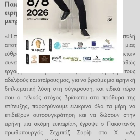
Πακιστάν: «Εργαζόμαστε για μια
ειρηνική λύση, προτρέποντας σε
μετριοπάθεια»
«Η πρόσφατη κλιμάκωση της βίας στη Μέση Ανατολή
αποτελεί μια έντονη υπενθύμιση των κινδύνων μιας
εύθραυστης εκεχειρίας και των απαράδεκτων
συνεπειών που μπορεί να συνεπάγεται. Καθώς
εργαζόμαστε επιμελώς και αφοσιωμένα, μαζί με τους
αδελφούς και εταίρους μας, για να βρούμε μια ειρηνική
διπλωματική λύση στη σύγκρουση, και ειδικά τώρα
που ο τελικός στόχος βρίσκεται στα πρόθυρα της
επίτευξης, παροτρύνουμε ειλικρινά όλα τα μέρη να
επιδείξουν αυτοσυγκράτηση και να δώσουν στην
ειρήνη μια ακόμη ευκαιρία», έγραψε ο Πακιστανός
πρωθυπουργός Σεχμπάζ Σαρίφ στο X. «Ας