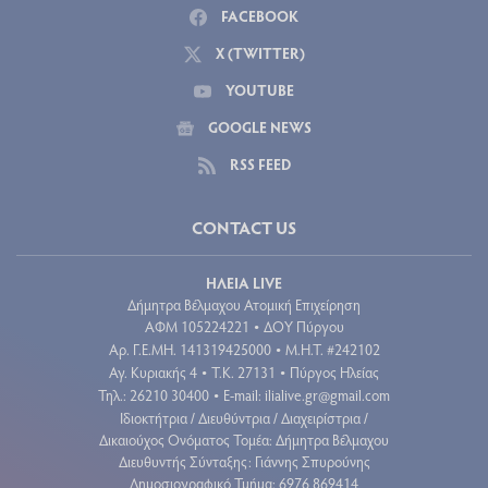
FACEBOOK
X (TWITTER)
YOUTUBE
GOOGLE NEWS
RSS FEED
CONTACT US
ΗΛΕΙΑ LIVE
Δήμητρα Βέλμαχου Ατομική Επιχείρηση
ΑΦΜ 105224221
ΔΟΥ Πύργου
•
Aρ. Γ.Ε.ΜΗ. 141319425000
Μ.Η.Τ. #242102
•
Αγ. Κυριακής 4
Τ.Κ. 27131
Πύργος Ηλείας
•
•
Τηλ.: 26210 30400
E-mail:
ilialive.gr@gmail.com
•
Ιδιοκτήτρια / Διευθύντρια / Διαχειρίστρια /
Δικαιούχος Ονόματος Τομέα: Δήμητρα Βέλμαχου
Διευθυντής Σύνταξης: Γιάννης Σπυρούνης
Δημοσιογραφικό Τμήμα: 6976 869414