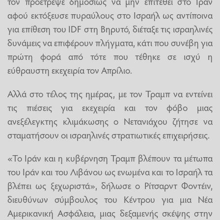
τον προέτρεψε δημοσίως να μην επιτεθεί στο Ιράν
αφού εκτόξευσε πυραύλους στο Ισραήλ ως αντίποινα
για επίθεση του IDF στη Βηρυτό, διέταξε τις ισραηλινές
δυνάμεις να επιφέρουν πλήγματα, κάτι που συνέβη για
πρώτη φορά από τότε που τέθηκε σε ισχύ η
εύθραυστη εκεχειρία τον Απρίλιο.
Αλλά στο τέλος της ημέρας, με τον Τραμπ να εντείνει
τις πιέσεις για εκεχειρία και τον φόβο μιας
ανεξέλεγκτης κλιμάκωσης ο Νετανιάχου ζήτησε να
σταματήσουν οι ισραηλινές στρατιωτικές επιχειρήσεις.
«Το Ιράν και η κυβέρνηση Τραμπ βλέπουν τα μέτωπα
του Ιράν και του Λιβάνου ως ενωμένα και το Ισραήλ τα
βλέπει ως ξεχωριστά», δήλωσε ο Ρίτσαρντ Φοντέιν,
διευθύνων σύμβουλος του Κέντρου για μια Νέα
Αμερικανική Ασφάλεια, μιας δεξαμενής σκέψης στην