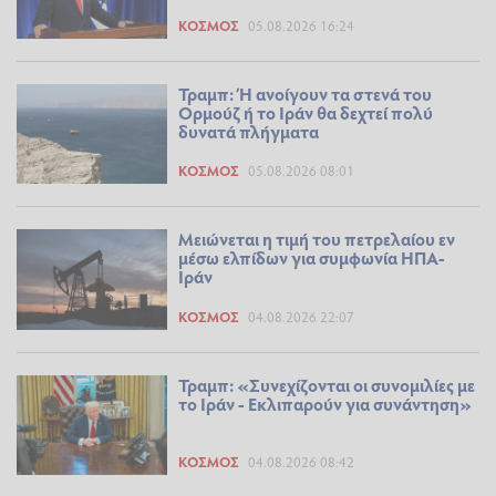
ΚΌΣΜΟΣ
05.08.2026 16:24
Τραμπ: Ή ανοίγουν τα στενά του
Ορμούζ ή το Ιράν θα δεχτεί πολύ
δυνατά πλήγματα
ΚΌΣΜΟΣ
05.08.2026 08:01
Μειώνεται η τιμή του πετρελαίου εν
μέσω ελπίδων για συμφωνία ΗΠΑ-
Ιράν
ΚΌΣΜΟΣ
04.08.2026 22:07
Τραμπ: «Συνεχίζονται οι συνομιλίες με
το Ιράν - Εκλιπαρούν για συνάντηση»
ΚΌΣΜΟΣ
04.08.2026 08:42