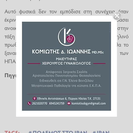
Αυτό φυσικά δεν τον εμπόδισε στη συνέχεια όταν
έκρινε ο Νετανιάχου ξεπέρασε τα όρια να εκφράσει
ανοικτά τη δυσφορία του και να τον επαναφέρει στην
τάξη με ό,τι σημαίνει αυτό για τον Ισραηλινό
πρωθυπουργό. Και κανείς δεν αμφιβάλλει ότι θα το
ξανακάνει, αν χρειαστεί καθώς τα συμφέροντα των
ΗΠΑ υπερέχουν από εκείνα του Ισραήλ.
Πηγή
:
cnn.gr
TAGS:
ΠΟΛΕΜΟΣ ΣΤΟ ΙΡΑΝ
ΙΡΑΝ