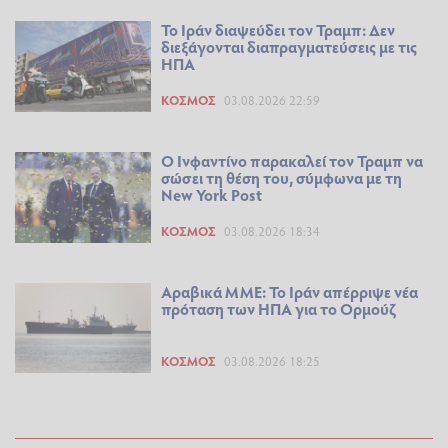
Το Ιράν διαψεύδει τον Τραμπ: Δεν
διεξάγονται διαπραγματεύσεις με τις
ΗΠΑ
ΚΌΣΜΟΣ
03.08.2026 22:59
Ο Ινφαντίνο παρακαλεί τον Τραμπ να
σώσει τη θέση του, σύμφωνα με τη
New York Post
ΚΌΣΜΟΣ
03.08.2026 18:34
Αραβικά ΜΜΕ: Το Ιράν απέρριψε νέα
πρόταση των ΗΠΑ για το Ορμούζ
ΚΌΣΜΟΣ
03.08.2026 18:25