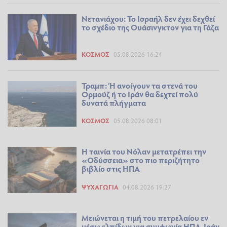
Νετανιάχου: Το Ισραήλ δεν έχει δεχθεί
το σχέδιο της Ουάσινγκτον για τη Γάζα
ΚΌΣΜΟΣ
05.08.2026 16:24
Τραμπ: Ή ανοίγουν τα στενά του
Ορμούζ ή το Ιράν θα δεχτεί πολύ
δυνατά πλήγματα
ΚΌΣΜΟΣ
05.08.2026 08:01
Η ταινία του Νόλαν μετατρέπει την
«Οδύσσεια» στο πιο περιζήτητο
βιβλίο στις ΗΠΑ
ΨΥΧΑΓΩΓΊΑ
04.08.2026 19:27
Μειώνεται η τιμή του πετρελαίου εν
μέσω ελπίδων για συμφωνία ΗΠΑ-Ιράν