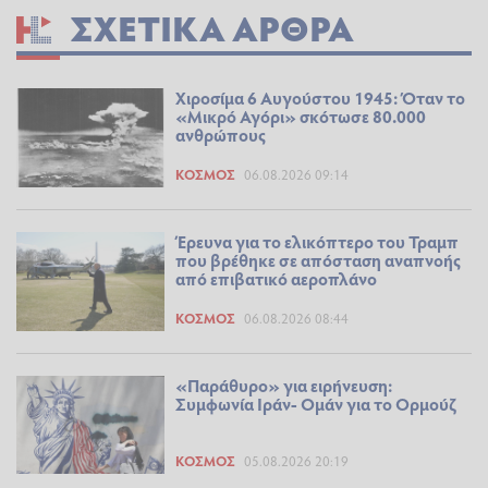
ΣΧΕΤΙΚΆ ΆΡΘΡΑ
Χιροσίμα 6 Αυγούστου 1945: Όταν το
«Μικρό Αγόρι» σκότωσε 80.000
ανθρώπους
ΚΌΣΜΟΣ
06.08.2026 09:14
Έρευνα για το ελικόπτερο του Τραμπ
που βρέθηκε σε απόσταση αναπνοής
από επιβατικό αεροπλάνο
ΚΌΣΜΟΣ
06.08.2026 08:44
«Παράθυρο» για ειρήνευση:
Συμφωνία Ιράν- Ομάν για το Ορμούζ
ΚΌΣΜΟΣ
05.08.2026 20:19