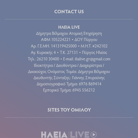
CONTACT US
ΗΛΕΙΑ LIVE
Δήμητρα Βέλμαχου Ατομική Επιχείρηση
ΑΦΜ 105224221
ΔΟΥ Πύργου
•
Aρ. Γ.Ε.ΜΗ. 141319425000
Μ.Η.Τ. #242102
•
Αγ. Κυριακής 4
Τ.Κ. 27131
Πύργος Ηλείας
•
•
Τηλ.: 26210 30400
E-mail:
ilialive.gr@gmail.com
•
Ιδιοκτήτρια / Διευθύντρια / Διαχειρίστρια /
Δικαιούχος Ονόματος Τομέα: Δήμητρα Βέλμαχου
Διευθυντής Σύνταξης: Γιάννης Σπυρούνης
Δημοσιογραφικό Τμήμα: 6976 869414
Εμπορικό Τμήμα: 6945 556212
SITES ΤΟΥ ΟΜΙΛΟΥ