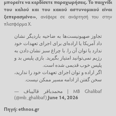
μπορείτε να κερδίσετε παραχωρήσεις. Το παιχνίδι
του καλού και του κακού αστυνομικού είναι
ξεπερασμένο»
, ανέφερε σε ανάρτησή του στην
πλατφόρμα X.
تجاوز صهیونیست‌ها به ضاحیه باردیگر نشان
داد آمریکا یا اراده‌ای برای اجرای تعهدات خود
ندارد یا توان آن را. با چراغ سبز نشان دادن به
رژیم نمی‌توانید امتیاز بگیرید. بازی پلیس بد و
پلیس خوب قدیمی شده است.
اگر اراده و توان اجرای تعهدات خود را ندارید،
سخن گفتن از ادامه مسیر ممکن نیست.
— محمدباقر قالیباف | MB Ghalibaf
(@mb_ghalibaf)
June 14, 2026
Πηγή: ethnos.gr