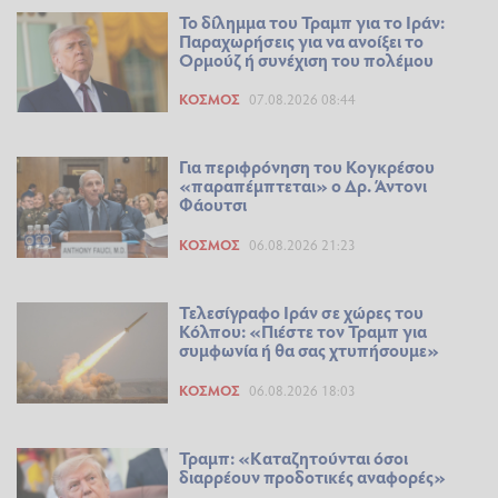
Το δίλημμα του Τραμπ για το Ιράν:
Παραχωρήσεις για να ανοίξει το
Ορμούζ ή συνέχιση του πολέμου
ΚΌΣΜΟΣ
07.08.2026 08:44
Για περιφρόνηση του Κογκρέσου
«παραπέμπτεται» ο Δρ. Άντονι
Φάουτσι
ΚΌΣΜΟΣ
06.08.2026 21:23
Τελεσίγραφο Ιράν σε χώρες του
Κόλπου: «Πιέστε τον Τραμπ για
συμφωνία ή θα σας χτυπήσουμε»
ΚΌΣΜΟΣ
06.08.2026 18:03
Τραμπ: «Καταζητούνται όσοι
διαρρέουν προδοτικές αναφορές»