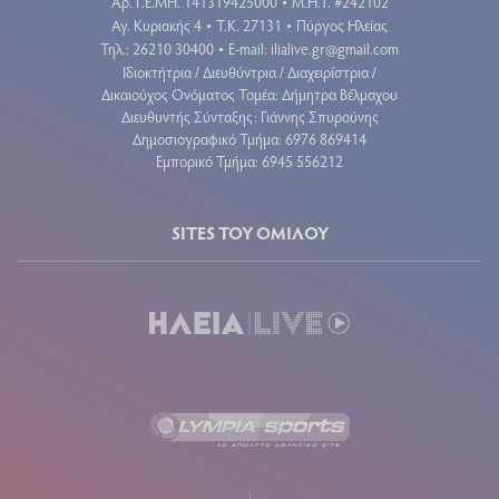
Aρ. Γ.Ε.ΜΗ. 141319425000
Μ.Η.Τ. #242102
•
Αγ. Κυριακής 4
Τ.Κ. 27131
Πύργος Ηλείας
•
•
Τηλ.: 26210 30400
E-mail:
ilialive.gr@gmail.com
•
Ιδιοκτήτρια / Διευθύντρια / Διαχειρίστρια /
Δικαιούχος Ονόματος Τομέα: Δήμητρα Βέλμαχου
Διευθυντής Σύνταξης: Γιάννης Σπυρούνης
Δημοσιογραφικό Τμήμα: 6976 869414
Εμπορικό Τμήμα: 6945 556212
SITES ΤΟΥ ΟΜΙΛΟΥ