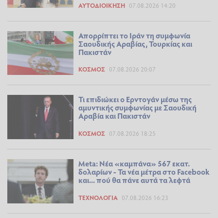
ΑΥΤΟΔΙΟΊΚΗΣΗ
07.08.2026 14:20
Απορρίπτει το Ιράν τη συμφωνία
Σαουδικής Αραβίας, Τουρκίας και
Πακιστάν
ΚΌΣΜΟΣ
07.08.2026 20:07
Τι επιδιώκει ο Ερντογάν μέσω της
αμυντικής συμφωνίας με Σαουδική
Αραβία και Πακιστάν
ΚΌΣΜΟΣ
07.08.2026 18:25
Meta: Νέα «καμπάνα» 567 εκατ.
δολαρίων - Τα νέα μέτρα στο Facebook
και... πού θα πάνε αυτά τα λεφτά
ΤΕΧΝΟΛΟΓΊΑ
07.08.2026 16:23