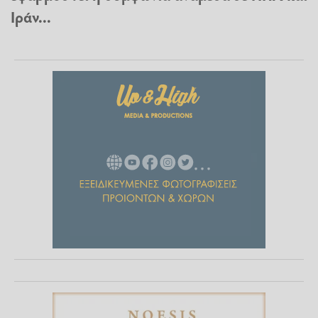
Ιράν...