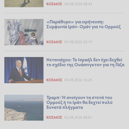
ΚΌΣΜΟΣ
06.08.2026 08:44
«Παράθυρο» για ειρήνευση:
Συμφωνία Ιράν- Ομάν για το Ορμούζ
ΚΌΣΜΟΣ
05.08.2026 20:19
Νετανιάχου: Το Ισραήλ δεν έχει δεχθεί
το σχέδιο της Ουάσινγκτον για τη Γάζα
ΚΌΣΜΟΣ
05.08.2026 16:24
Τραμπ: Ή ανοίγουν τα στενά του
Ορμούζ ή το Ιράν θα δεχτεί πολύ
δυνατά πλήγματα
ΚΌΣΜΟΣ
05.08.2026 08:01