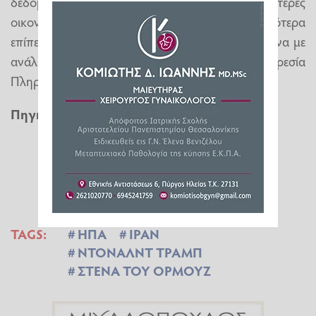
δεδομένου ότι τα αποθέματα στις μεγαλύτερες
οικονομίες του κόσμου οδεύουν προς τα χαμηλότερα
επίπεδά τους τουλάχιστον από το 2003, σύμφωνα με
ανάλυση την περασμένη εβδομάδα από την Υπηρεσία
Πληροφοριών Ενέργειας των ΗΠΑ.
Πηγή
:
cnn.gr
TAGS:
ΗΠΑ
ΙΡΑΝ
ΝΤΟΝΑΛΝΤ ΤΡΑΜΠ
ΣΤΕΝΑ ΤΟΥ ΟΡΜΟΥΖ