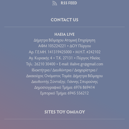
RSS FEED
CONTACT US
ΗΛΕΙΑ LIVE
Δήμητρα Βέλμαχου Ατομική Επιχείρηση
ΑΦΜ 105224221
ΔΟΥ Πύργου
•
Aρ. Γ.Ε.ΜΗ. 141319425000
Μ.Η.Τ. #242102
•
Αγ. Κυριακής 4
Τ.Κ. 27131
Πύργος Ηλείας
•
•
Τηλ.: 26210 30400
E-mail:
ilialive.gr@gmail.com
•
Ιδιοκτήτρια / Διευθύντρια / Διαχειρίστρια /
Δικαιούχος Ονόματος Τομέα: Δήμητρα Βέλμαχου
Διευθυντής Σύνταξης: Γιάννης Σπυρούνης
Δημοσιογραφικό Τμήμα: 6976 869414
Εμπορικό Τμήμα: 6945 556212
SITES ΤΟΥ ΟΜΙΛΟΥ