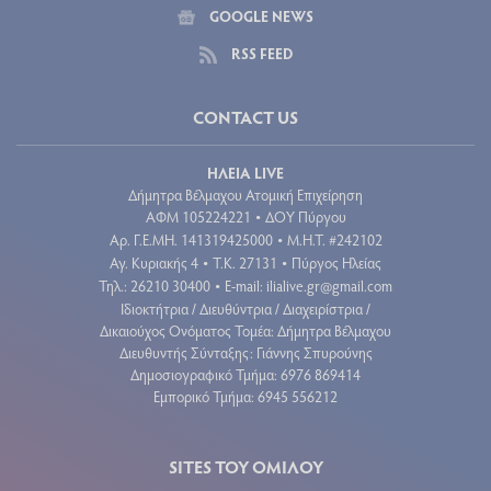
GOOGLE NEWS
RSS FEED
CONTACT US
ΗΛΕΙΑ LIVE
Δήμητρα Βέλμαχου Ατομική Επιχείρηση
ΑΦΜ 105224221
ΔΟΥ Πύργου
•
Aρ. Γ.Ε.ΜΗ. 141319425000
Μ.Η.Τ. #242102
•
Αγ. Κυριακής 4
Τ.Κ. 27131
Πύργος Ηλείας
•
•
Τηλ.: 26210 30400
E-mail:
ilialive.gr@gmail.com
•
Ιδιοκτήτρια / Διευθύντρια / Διαχειρίστρια /
Δικαιούχος Ονόματος Τομέα: Δήμητρα Βέλμαχου
Διευθυντής Σύνταξης: Γιάννης Σπυρούνης
Δημοσιογραφικό Τμήμα: 6976 869414
Εμπορικό Τμήμα: 6945 556212
SITES ΤΟΥ ΟΜΙΛΟΥ