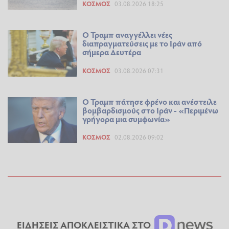
ΚΌΣΜΟΣ
03.08.2026 18:25
Ο Τραμπ αναγγέλλει νέες
διαπραγματεύσεις με το Ιράν από
σήμερα Δευτέρα
ΚΌΣΜΟΣ
03.08.2026 07:31
Ο Τραμπ πάτησε φρένο και ανέστειλε
βομβαρδισμούς στο Ιράν - «Περιμένω
γρήγορα μια συμφωνία»
ΚΌΣΜΟΣ
02.08.2026 09:02
ΕΙΔΗΣΕΙΣ ΑΠΟΚΛΕΙΣΤΙΚΑ ΣΤΟ