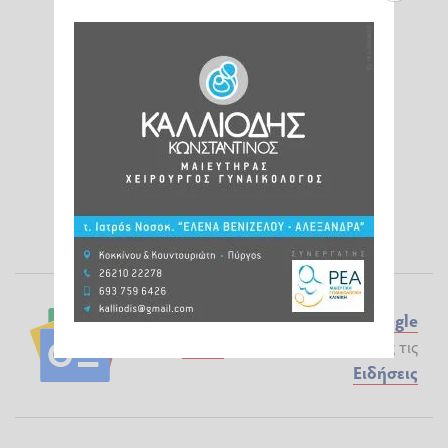
Ακολουθήστε το ilialive.gr στο
Google
News
και μάθετε πρώτοι όλες τις
Ειδήσεις