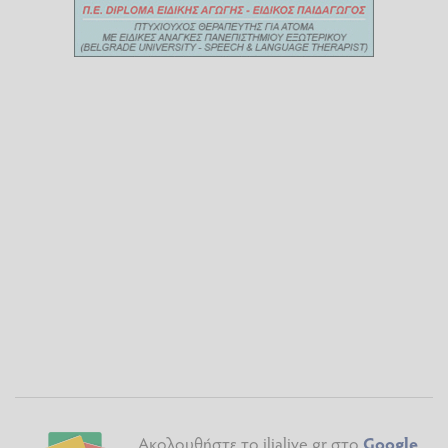
Ακολουθήστε το ilialive.gr στο
Google