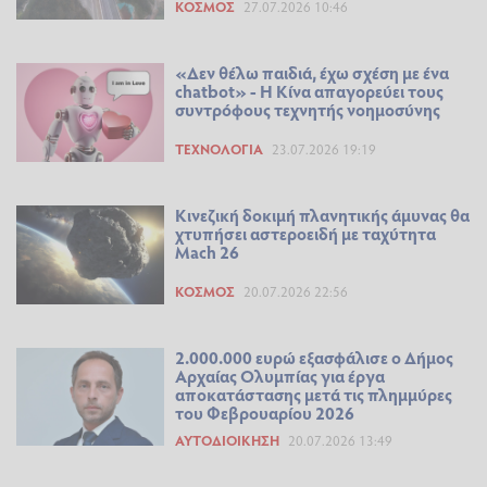
ΚΌΣΜΟΣ
27.07.2026 10:46
«Δεν θέλω παιδιά, έχω σχέση με ένα
chatbot» - Η Κίνα απαγορεύει τους
συντρόφους τεχνητής νοημοσύνης
ΤΕΧΝΟΛΟΓΊΑ
23.07.2026 19:19
Κινεζική δοκιμή πλανητικής άμυνας θα
χτυπήσει αστεροειδή με ταχύτητα
Mach 26
ΚΌΣΜΟΣ
20.07.2026 22:56
2.000.000 ευρώ εξασφάλισε ο Δήμος
Αρχαίας Ολυμπίας για έργα
αποκατάστασης μετά τις πλημμύρες
του Φεβρουαρίου 2026
ΑΥΤΟΔΙΟΊΚΗΣΗ
20.07.2026 13:49