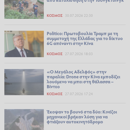
ΚΌΣΜΟΣ
30.07.2026 22:30
Politico: Πρωτοβουλία Τραμπ με τη
συμμετοχή της Ελλάδας για το δίκτυο
6G απέναντι στην Κίνα
ΚΌΣΜΟΣ
27.07.2026 18:03
«Ο Μεγάλος Αδελφός» στην
παραλία: Drone στην Κίνα εμποδίζει
λουόμενο να μπει στη θάλασσα –
Βίντεο
ΚΌΣΜΟΣ
27.07.2026 17:24
Έκοψαν το βουνό στα δύο: Κινέζοι
μηχανικοί βρήκαν λύση για να
φτιάξουν αυτοκινητόδρομο