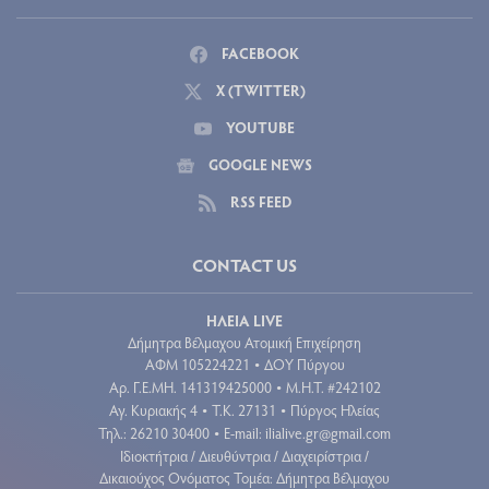
FACEBOOK
X (TWITTER)
YOUTUBE
GOOGLE NEWS
RSS FEED
CONTACT US
ΗΛΕΙΑ LIVE
Δήμητρα Βέλμαχου Ατομική Επιχείρηση
ΑΦΜ 105224221
ΔΟΥ Πύργου
•
Aρ. Γ.Ε.ΜΗ. 141319425000
Μ.Η.Τ. #242102
•
Αγ. Κυριακής 4
Τ.Κ. 27131
Πύργος Ηλείας
•
•
Τηλ.: 26210 30400
E-mail:
ilialive.gr@gmail.com
•
Ιδιοκτήτρια / Διευθύντρια / Διαχειρίστρια /
Δικαιούχος Ονόματος Τομέα: Δήμητρα Βέλμαχου