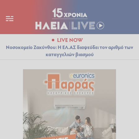
LIVE NOW
Νοσοκομείο Ζακύνθου: Η ΕΛ.ΑΣ διαψεύδει τον αριθμό των
καταγγελιών βιασμού