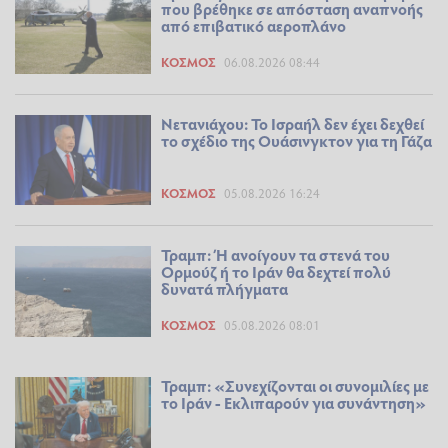
που βρέθηκε σε απόσταση αναπνοής
από επιβατικό αεροπλάνο
ΚΌΣΜΟΣ
06.08.2026 08:44
Νετανιάχου: Το Ισραήλ δεν έχει δεχθεί
το σχέδιο της Ουάσινγκτον για τη Γάζα
ΚΌΣΜΟΣ
05.08.2026 16:24
Τραμπ: Ή ανοίγουν τα στενά του
Ορμούζ ή το Ιράν θα δεχτεί πολύ
δυνατά πλήγματα
ΚΌΣΜΟΣ
05.08.2026 08:01
Τραμπ: «Συνεχίζονται οι συνομιλίες με
το Ιράν - Εκλιπαρούν για συνάντηση»