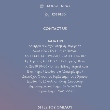
GOOGLE NEWS
RSS FEED
CONTACT US
ΗΛΕΙΑ LIVE
Δήμητρα Βέλμαχου Ατομική Επιχείρηση
ΑΦΜ 105224221
ΔΟΥ Πύργου
•
Aρ. Γ.Ε.ΜΗ. 141319425000
Μ.Η.Τ. #242102
•
Αγ. Κυριακής 4
Τ.Κ. 27131
Πύργος Ηλείας
•
•
Τηλ.: 26210 30400
E-mail:
ilialive.gr@gmail.com
•
Ιδιοκτήτρια / Διευθύντρια / Διαχειρίστρια /
Δικαιούχος Ονόματος Τομέα: Δήμητρα Βέλμαχου
Διευθυντής Σύνταξης: Γιάννης Σπυρούνης
Δημοσιογραφικό Τμήμα: 6976 869414
Εμπορικό Τμήμα: 6945 556212
SITES ΤΟΥ ΟΜΙΛΟΥ