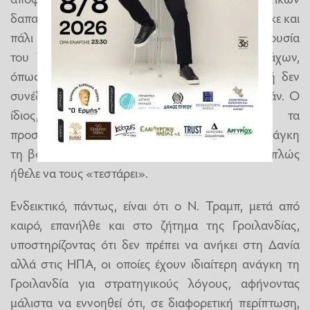
δαπανών στο 5% του ΑΕΠ.Τ ο κλίμα επιβαρύνθηκε και
πάλι μετά τη χθεσινή επίθεση του Ν. Τραμπ, παρουσία
του Τ. Ερντογάν, εναντίον μιας σειράς συμμάχων,
όπως η Γαλλία, η Ιταλία και η Βρετανία, επειδή δεν
συνέδραμαν τις ΗΠΑ στον πόλεμο κατά του Ιράν. Ο
ίδιος, πάντως, προκειμένου να διασώσει τα
προσχήματα, υποστήριξε ότι οι ΗΠΑ δεν είχαν ανάγκη
τη βοήθεια των Ευρωπαίων συμμάχων, αλλά απλώς
ήθελε να τους «τεστάρει».
Ενδεικτικό, πάντως, είναι ότι ο Ν. Τραμπ, μετά από
καιρό, επανήλθε και στο ζήτημα της Γροιλανδίας,
υποστηρίζοντας ότι δεν πρέπει να ανήκει στη Δανία
αλλά στις ΗΠΑ, οι οποίες έχουν ιδιαίτερη ανάγκη τη
Γροιλανδία για στρατηγικούς λόγους, αφήνοντας
μάλιστα να εννοηθεί ότι, σε διαφορετική περίπτωση,