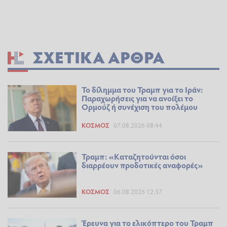
ΣΧΕΤΙΚΆ ΆΡΘΡΑ
Το δίλημμα του Τραμπ για το Ιράν:
Παραχωρήσεις για να ανοίξει το
Ορμούζ ή συνέχιση του πολέμου
ΚΌΣΜΟΣ
07.08.2026 08:44
Τραμπ: «Καταζητούνται όσοι
διαρρέουν προδοτικές αναφορές»
ΚΌΣΜΟΣ
06.08.2026 12:37
Έρευνα για το ελικόπτερο του Τραμπ