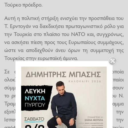
Τούρκο πρόεδρο.
Αυτή η πολιτική στήριξη ενισχύει την προσπάθεια του
Τ. Ερντογάν να διεκδικήσει πρωταγωνιστικό ρόλο για
την Τουρκία στο πλαίσιο του ΝΑΤΟ και, συγχρόνως,
να ασκήσει πίεση προς τους Ευρωπαίους συμμάχους,
ώστε να αποδεχθούν άνευ όρων τη συμμετοχή της
Τουρκίας στην ευρωπαϊκή άμυνα.
Σε ό,τι αφορά τη Σύνοδο Κορυφής, η οποία
ολοκληρώνεται σήμερα το απόγευμα, οι Ευρωπαίοι
σύμμαχοι και ο Καναδάς θα επιχειρήσουν να κλείσουν
το ρήγμα που έχουν προκαλέσει οι επιλογές του Ν.
Τραμπ, παρουσιάζοντας ένα μεγάλο πρόγραμμα
εξοπλισμών, αν και αρκετές χώρες, με πρώτη την
Ισπανία, αρνούνται να συμμορφωθούν με την
απόφαση της Χάγης για αύξηση των αμυντικών