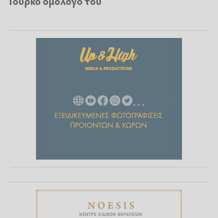
Τούρκο ομόλογό του