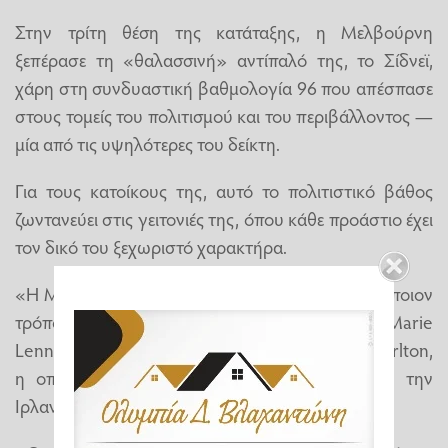
Στην τρίτη θέση της κατάταξης, η Μελβούρνη
ξεπέρασε τη «θαλασσινή» αντίπαλό της, το Σίδνεϊ,
χάρη στη συνδυαστική βαθμολογία 96 που απέσπασε
στους τομείς του πολιτισμού και του περιβάλλοντος —
μία από τις υψηλότερες του δείκτη.
Για τους κατοίκους της, αυτό το πολιτιστικό βάθος
ζωντανεύει στις γειτονιές της, όπου κάθε προάστιο έχει
τον δικό του ξεχωριστό χαρακτήρα.
«Η Μελβούρνη είναι μια μεγάλη πόλη που, με κάποιον
τρόπο, λειτουργεί σαν χωριό», λέει η Anne Marie
Lennon, γενική διευθύντρια του Crowne Plaza Carlton,
η οποία έχει εργαστεί στο Ηνωμένο Βασίλειο, την
Ιρλανδία και την Αυστραλία.