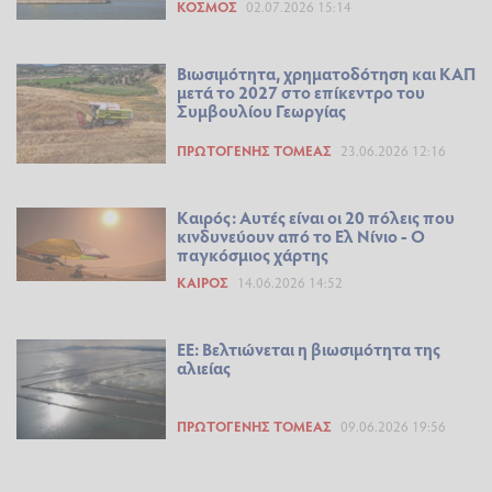
ΚΌΣΜΟΣ
02.07.2026 15:14
Βιωσιμότητα, χρηματοδότηση και ΚΑΠ
μετά το 2027 στο επίκεντρο του
Συμβουλίου Γεωργίας
ΠΡΩΤΟΓΕΝΉΣ ΤΟΜΈΑΣ
23.06.2026 12:16
Καιρός: Αυτές είναι οι 20 πόλεις που
κινδυνεύουν από το Ελ Νίνιο - Ο
παγκόσμιος χάρτης
ΚΑΙΡΌΣ
14.06.2026 14:52
ΕΕ: Βελτιώνεται η βιωσιμότητα της
αλιείας
ΠΡΩΤΟΓΕΝΉΣ ΤΟΜΈΑΣ
09.06.2026 19:56