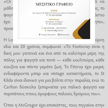
«Οι άνθρωποι εδώ ενδιαφέρονται πραγματικά να
μάθουν ποιος είσαι. Και μετά υπάρχει ο πολιτισμός, το
φαγητό, η μουσική, η μόδα, η τέχνη. Κάθε προάστιο
έχει τη δική του ατμόσφαιρα και ταυτότητα»,
προσθέτει.
Η Lou McGregor, Σκωτσέζα που ζει στη Μελβούρνη
εδώ και 20 χρόνια, συμφωνεί. «Το Footscray είναι η
δική μου γειτονιά και ένα από τα καλύτερα μέρη της
πόλης για φαγητό και ποτό — κάθε κουλτούρα, κάθε
κουζίνα και πάντα γεμάτο ζωή. Το Fitzroy έχει μικρά,
ενδιαφέροντα μπαρ και vintage καταστήματα, το St
Kilda είναι ιδανικό για μια βόλτα στην παραλία, ενώ το
Carlton δύσκολα ξεπερνιέται για ιταλικό φαγητό και
περιπάτους στους όμορφους παλιούς δρόμους του».
Όταν η McGregor έχει επισκέπτες, τους πηγαίνει στην