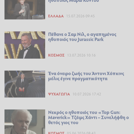
ΕΛΛΆΔΑ
15.07.2026 09:45
Πέθανε ο Σαμ Νιλ, ο αγαπημένος
ηθοποιός του Jurassic Park
ΚΌΣΜΟΣ
13.07.2026 10:16
Ένα όνειρο ζωής του Άντονι Χόπκινς
μόλις έγινε πραγματικότητα
ΨΥΧΑΓΩΓΊΑ
10.07.2026 17:42
Νεκρός ο ηθοποιός του «Top Gun:
Maverick» Τζέιμς Χάντι – Συνελήφθη ο
θετός γιος του
ΚΌΣΜΟΣ
05.06.2026 08:43