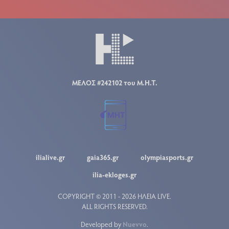
ΜΕΛΟΣ #242102 του Μ.Η.Τ.
ilialive.gr
gaia365.gr
olympiasports.gr
ilia-ekloges.gr
COPYRIGHT © 2011 - 2026 ΗΛΕΙΑ LIVE.
ALL RIGHTS RESERVED.
Developed by
Nuevvo
.