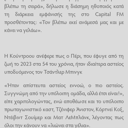
βλέπω τη σειρά», δήλωσε η διάσημη ηθοποιός κατά
τη διάρκεια εμφάνισής της στο Capital FM
προσθέτοντας: «Τον βλέπω εκεί ανάμεσά μας και με
κάνει να γελάω».
Η Κούντροου ανέφερε πως ο Πέρι, που έφυγε από τη
ζωή το 2023 στα 54 του χρόνια, ήταν ιδιαίτερα αστείος
υποδυόμενος τον Τσάντλερ Μπινγκ
«Ήταν απίστευτα αστείος εννοώ, ο πιο αστείος.
Συγγνώμη από την υπόλοιπη ομάδα, αλλά έτσι είναι!»,
είπε χαριτολογώντας, ενώ αποθέωσε και το υπόλοιπο
πρωταγωνιστικό καστ, Τζένιφερ Άνιστον, Κόρτνεϊ Κοξ,
Ντέιβιντ Σουίμερ και Ματ ΛεΜπλάνκ, λέγοντας πως
όλοι την κάνουν να «λιώνει στα γέλια».