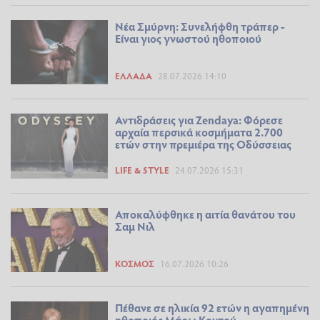
Νέα Σμύρνη: Συνελήφθη τράπερ -
Είναι γιος γνωστού ηθοποιού
ΕΛΛΆΔΑ
28.07.2026 14:10
Αντιδράσεις για Zendaya: Φόρεσε
αρχαία περσικά κοσμήματα 2.700
ετών στην πρεμιέρα της Οδύσσειας
LIFE & STYLE
24.07.2026 15:31
Αποκαλύφθηκε η αιτία θανάτου του
Σαμ Νιλ
ΚΌΣΜΟΣ
16.07.2026 10:26
Πέθανε σε ηλικία 92 ετών η αγαπημένη
ηθοποιός Μάρω Κοντού