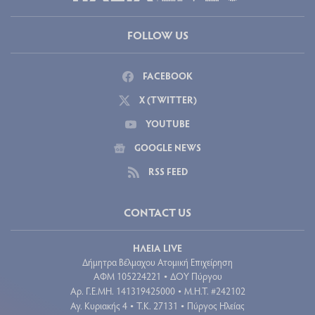
FOLLOW US
FACEBOOK
X (TWITTER)
YOUTUBE
GOOGLE NEWS
RSS FEED
CONTACT US
ΗΛΕΙΑ LIVE
Δήμητρα Βέλμαχου Ατομική Επιχείρηση
ΑΦΜ 105224221
ΔΟΥ Πύργου
•
Aρ. Γ.Ε.ΜΗ. 141319425000
Μ.Η.Τ. #242102
•
Αγ. Κυριακής 4
Τ.Κ. 27131
Πύργος Ηλείας
•
•