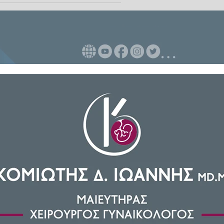
βού, συχνά αντιμετωπίζεται σαν
ερισσότεροι, να αγνοούμε τυχόν
λιχθούν φυσικά. Ωστόσο, οι
τες 90 ημέρες, έχουν πιθανότατα