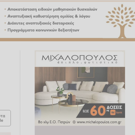
τα
le