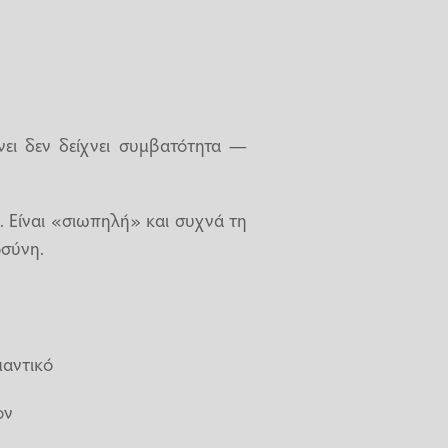
νει δεν δείχνει συμβατότητα —
. Είναι «σιωπηλή» και συχνά τη
οσύνη.
μαντικό
ον