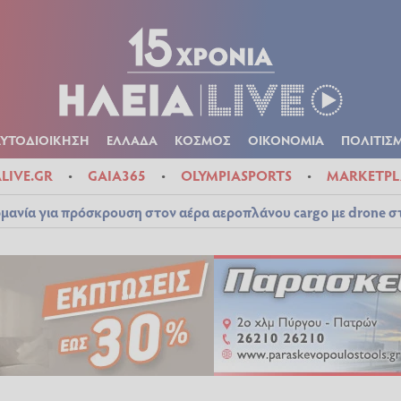
Α
ΠΟΛΙΤΙΚΑ
ΑΥΤΟΔΙΟΙΚΗΣΗ
ΕΛΛΑΔΑ
ΚΟΣΜΟΣ
ΟΙΚΟΝ
ΚΑΙΡΟΣ
ΑΥΤΟΔΙΟΙΚΗΣΗ
ΕΛΛΑΔΑ
ΚΟΣΜΟΣ
ΟΙΚΟΝΟΜΙΑ
ΠΟΛΙΤΙΣ
ALIVE.GR
GAIA365
OLYMPIASPORTS
MARKETPL
μανία για πρόσκρουση στον αέρα αεροπλάνου cargo με drone 