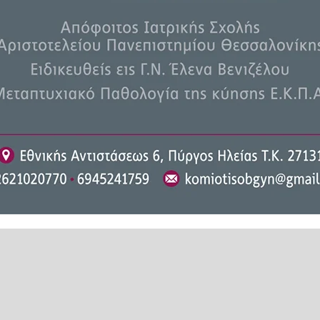
 ποιοι είναι πραγματικά — αλλά
χληση. Και αυτό το μοτίβο θα
α που θα εμφανιστεί αργότερα
σο… παραπλανητικές;
ρόλο — όχι απαραίτητα για να
ίξουν τον καλύτερό τους εαυτό,
 στη σύνδεση.