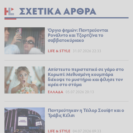
ΣΧΕΤΙΚΆ ΆΡΘΡΑ
Όργιο φημών: Παντρεύονται
Ρονάλντο και Τζορτζίνα το
σαββατοκύριακο
LIFE & STYLE
31.07.2026 22:33
Απίστευτο περιστατικό σε γάμο στο
Κορωπί: Μεθυσμένη κουμπάρα
διέκοψε το μυστήριο και φίλησε τον
ιερέα στο στόμα
ΕΛΛΆΔΑ
05.07.2026 20:13
Παντρεύτηκαν η Τέιλορ Σουίφτ και ο
Τράβις Κέλσι
LIFE & STYLE
04.07.2026 09:33