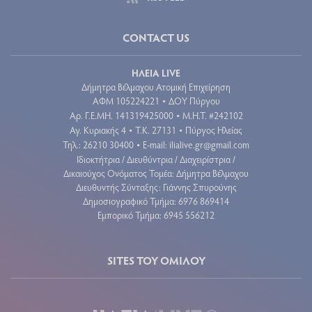
CONTACT US
ΗΛΕΙΑ LIVE
Δήμητρα Βέλμαχου Ατομική Επιχείρηση
ΑΦΜ 105224221
ΔΟΥ Πύργου
•
Aρ. Γ.Ε.ΜΗ. 141319425000
Μ.Η.Τ. #242102
•
Αγ. Κυριακής 4
Τ.Κ. 27131
Πύργος Ηλείας
•
•
Τηλ.: 26210 30400
E-mail:
ilialive.gr@gmail.com
•
Ιδιοκτήτρια / Διευθύντρια / Διαχειρίστρια /
Δικαιούχος Ονόματος Τομέα: Δήμητρα Βέλμαχου
Διευθυντής Σύνταξης: Γιάννης Σπυρούνης
Δημοσιογραφικό Τμήμα: 6976 869414
Εμπορικό Τμήμα: 6945 556212
SITES ΤΟΥ ΟΜΙΛΟΥ