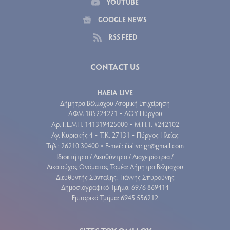
YOUTUBE
GOOGLE NEWS
RSS FEED
CONTACT US
ΗΛΕΙΑ LIVE
Δήμητρα Βέλμαχου Ατομική Επιχείρηση
ΑΦΜ 105224221
ΔΟΥ Πύργου
•
Aρ. Γ.Ε.ΜΗ. 141319425000
Μ.Η.Τ. #242102
•
Αγ. Κυριακής 4
Τ.Κ. 27131
Πύργος Ηλείας
•
•
Τηλ.: 26210 30400
E-mail:
ilialive.gr@gmail.com
•
Ιδιοκτήτρια / Διευθύντρια / Διαχειρίστρια /
Δικαιούχος Ονόματος Τομέα: Δήμητρα Βέλμαχου
Διευθυντής Σύνταξης: Γιάννης Σπυρούνης
Δημοσιογραφικό Τμήμα: 6976 869414
Εμπορικό Τμήμα: 6945 556212