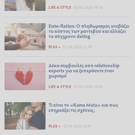
LIFE & STYLE
02.06.2026 19:18
Date-flation: Ο πληθωρισμός ανεβάζει
το κόστος των ραντεβού και αλλάζει
το σύγχρονο dating
PLUS +
01.06.2026 22:19
Δέκα συμβουλές από relationship
experts για να ξεπεράσετε έναν
χωρισμό
LIFE & STYLE
27.05.2026 22:50
Τι είναι το «Kama Muta» και πως
επηρεάζει τις σχέσεις;
PLUS +
23.04.2026 22:47