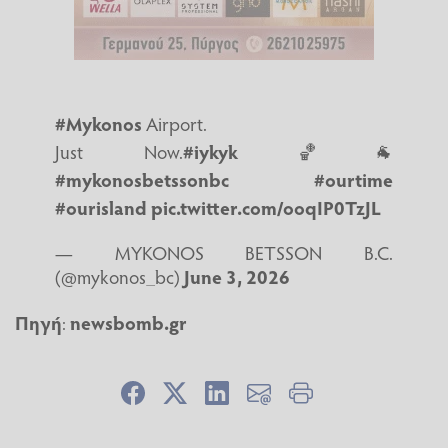
#Mykonos
Airport.
Just Now.
#iykyk
🏀🐐
#mykonosbetssonbc
#ourtime
#ourisland
pic.twitter.com/ooqIP0TzJL
— MYKONOS BETSSON B.C.
(@mykonos_bc)
June 3, 2026
Πηγή
:
newsbomb.gr