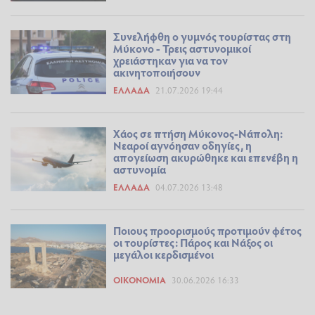
Συνελήφθη ο γυμνός τουρίστας στη
Μύκονο - Τρεις αστυνομικοί
χρειάστηκαν για να τον
ακινητοποιήσουν
ΕΛΛΆΔΑ
21.07.2026 19:44
Χάος σε πτήση Μύκονος-Νάπολη:
Νεαροί αγνόησαν οδηγίες, η
απογείωση ακυρώθηκε και επενέβη η
αστυνομία
ΕΛΛΆΔΑ
04.07.2026 13:48
Ποιους προορισμούς προτιμούν φέτος
οι τουρίστες: Πάρος και Νάξος οι
μεγάλοι κερδισμένοι
ΟΙΚΟΝΟΜΊΑ
30.06.2026 16:33