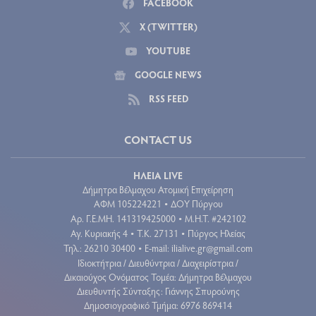
FACEBOOK
X (TWITTER)
YOUTUBE
GOOGLE NEWS
RSS FEED
CONTACT US
ΗΛΕΙΑ LIVE
Δήμητρα Βέλμαχου Ατομική Επιχείρηση
ΑΦΜ 105224221
ΔΟΥ Πύργου
•
Aρ. Γ.Ε.ΜΗ. 141319425000
Μ.Η.Τ. #242102
•
Αγ. Κυριακής 4
Τ.Κ. 27131
Πύργος Ηλείας
•
•
Τηλ.: 26210 30400
E-mail:
ilialive.gr@gmail.com
•
Ιδιοκτήτρια / Διευθύντρια / Διαχειρίστρια /
Δικαιούχος Ονόματος Τομέα: Δήμητρα Βέλμαχου
Διευθυντής Σύνταξης: Γιάννης Σπυρούνης
Δημοσιογραφικό Τμήμα: 6976 869414