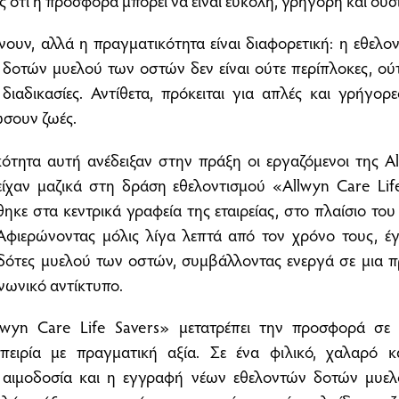
 ότι η προσφορά μπορεί να είναι εύκολη, γρήγορη και ουσ
νουν, αλλά η πραγματικότητα είναι διαφορετική: η εθελο
 δοτών μυελού των οστών δεν είναι ούτε περίπλοκες, ού
 διαδικασίες. Αντίθετα, πρόκειται για απλές και γρήγορε
σουν ζωές.
ότητα αυτή ανέδειξαν στην πράξη οι εργαζόμενοι της All
είχαν μαζικά στη δράση εθελοντισμού «Allwyn Care Lif
ηκε στα κεντρικά γραφεία της εταιρείας, στο πλαίσιο το
Αφιερώνοντας μόλις λίγα λεπτά από τον χρόνο τους, έγ
 δότες μυελού των οστών, συμβάλλοντας ενεργά σε μια 
νωνικό αντίκτυπο.
wyn Care Life Savers» μετατρέπει την προσφορά σε μ
πειρία με πραγματική αξία. Σε ένα φιλικό, χαλαρό κα
η αιμοδοσία και η εγγραφή νέων εθελοντών δοτών μυε