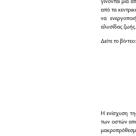
γίνονται μια α
από τα κεντρικ
να ενεργοποι
αλυσίδας ζωής
Δείτε το βίντεο:
Η ενίσχυση τη
των οστών απο
μακροπρόθεσμης