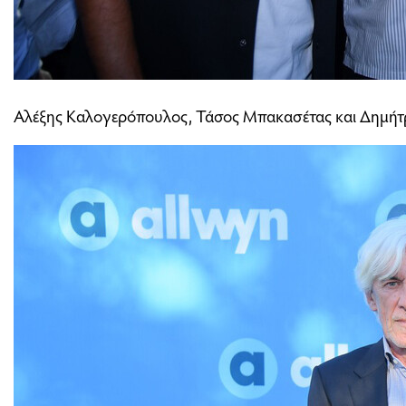
Αλέξης Καλογερόπουλος, Τάσος Μπακασέτας και Δημή