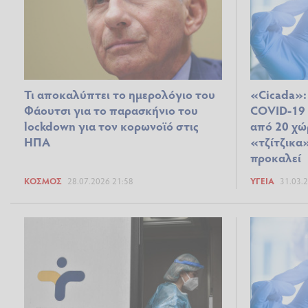
Τι αποκαλύπτει το ημερολόγιο του
«Cicada»:
Φάουτσι για το παρασκήνιο του
COVID-19 
lockdown για τον κορωνοϊό στις
από 20 χώρ
ΗΠΑ
«τζίτζικα
προκαλεί
ΚΌΣΜΟΣ
28.07.2026 21:58
ΥΓΕΊΑ
31.03.