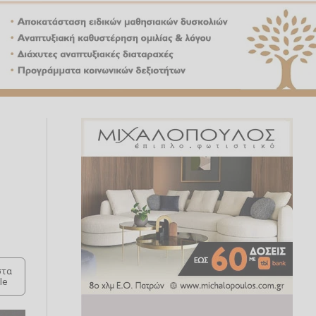
τα
le