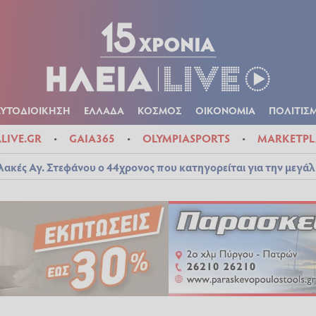
Α
ΠΟΛΙΤΙΚΑ
ΑΥΤΟΔΙΟΙΚΗΣΗ
ΕΛΛΑΔΑ
ΚΟΣΜΟΣ
ΟΙΚΟΝ
ΚΑΙΡΟΣ
ΑΥΤΟΔΙΟΙΚΗΣΗ
ΕΛΛΑΔΑ
ΚΟΣΜΟΣ
ΟΙΚΟΝΟΜΙΑ
ΠΟΛΙΤΙΣ
ALIVE.GR
GAIA365
OLYMPIASPORTS
MARKETPL
λακές Αγ. Στεφάνου ο 44χρονος που κατηγορείται για την μεγά