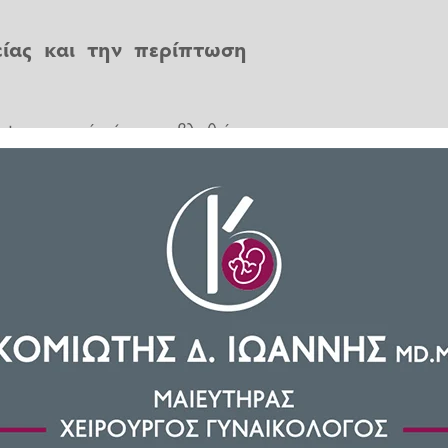
ίας
και την περίπτωση
st στο οποίο έχει υποβληθεί ο
ιά του είναι νόμιμη. Όμως, αυτό
ίδομα ασθενείας
για τις μέρες
ομίσει ιατρική γνωμάτευση, την
ός δέκα μερών.
ή διεύθυνση του e-ΕΦΚΑ με τους
ιδόματος ασθενείας.
δει ηλεκτρονικά και την ιατρική
 μπορέσει να πληρωθεί από το