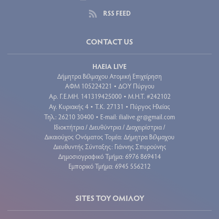
RSS FEED
CONTACT US
ΗΛΕΙΑ LIVE
Δήμητρα Βέλμαχου Ατομική Επιχείρηση
ΑΦΜ 105224221
ΔΟΥ Πύργου
•
Aρ. Γ.Ε.ΜΗ. 141319425000
Μ.Η.Τ. #242102
•
Αγ. Κυριακής 4
Τ.Κ. 27131
Πύργος Ηλείας
•
•
Τηλ.: 26210 30400
E-mail:
ilialive.gr@gmail.com
•
Ιδιοκτήτρια / Διευθύντρια / Διαχειρίστρια /
Δικαιούχος Ονόματος Τομέα: Δήμητρα Βέλμαχου
Διευθυντής Σύνταξης: Γιάννης Σπυρούνης
Δημοσιογραφικό Τμήμα: 6976 869414
Εμπορικό Τμήμα: 6945 556212
SITES ΤΟΥ ΟΜΙΛΟΥ