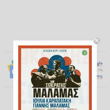
Ακολουθήστε το ilialive.gr στο
Google
News
και μάθετε πρώτοι όλες τις
Ειδήσεις