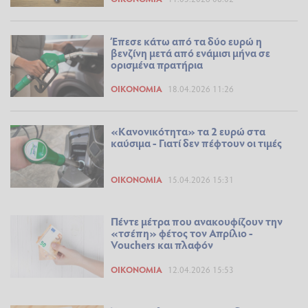
Έπεσε κάτω από τα δύο ευρώ η
βενζίνη μετά από ενάμισι μήνα σε
ορισμένα πρατήρια
ΟΙΚΟΝΟΜΊΑ
18.04.2026 11:26
«Κανονικότητα» τα 2 ευρώ στα
καύσιμα - Γιατί δεν πέφτουν οι τιμές
ΟΙΚΟΝΟΜΊΑ
15.04.2026 15:31
Πέντε μέτρα που ανακουφίζουν την
«τσέπη» φέτος τον Απρίλιο -
Vouchers και πλαφόν
ΟΙΚΟΝΟΜΊΑ
12.04.2026 15:53