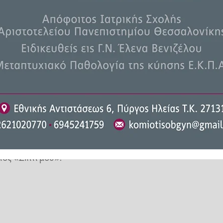
καταβληθεί 17.3000.000 ευρώ σε
για εφάπαξ.
επιδόματα ανεργίας και λοιπά
δεια μητρότητας,
στο πλαίσιο επιδοτούμενων
τα κοινωφελούς χαρακτήρα και
ος «Σπίτι μου».