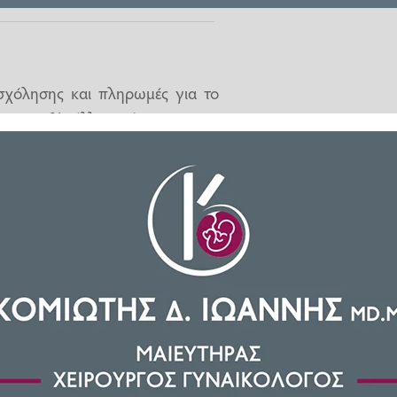
σχόλησης και πληρωμές για το
, μεταξύ άλλων, έως και την
νων καταβολών του
e-ΕΦΚΑ
και
 και Κοινωνικής Ασφάλισης σε
ούχους συνολικά 2.311.018.321
.248.918.321 ευρώ σε 4.146.194
ών συντάξεων μηνός Οκτωβρίου