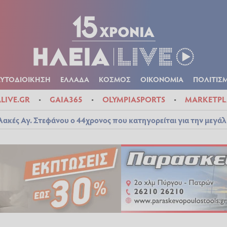
Α
ΠΟΛΙΤΙΚΑ
ΑΥΤΟΔΙΟΙΚΗΣΗ
ΕΛΛΑΔΑ
ΚΟΣΜΟΣ
ΟΙΚΟΝ
ΚΑΙΡΟΣ
ΑΥΤΟΔΙΟΙΚΗΣΗ
ΕΛΛΑΔΑ
ΚΟΣΜΟΣ
ΟΙΚΟΝΟΜΙΑ
ΠΟΛΙΤΙΣ
ALIVE.GR
GAIA365
OLYMPIASPORTS
MARKETPL
λακές Αγ. Στεφάνου ο 44χρονος που κατηγορείται για την μεγά