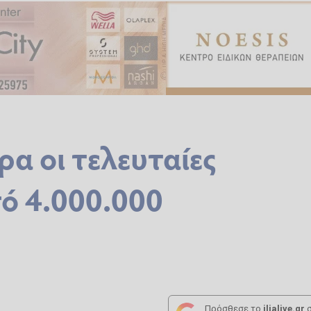
α οι τελευταίες
ό 4.000.000
Πρόσθεσε το
ilialive.gr
σ