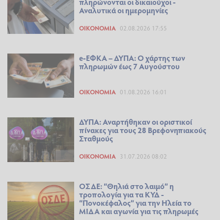
πληρώνονται οι δικαιούχοι -
Αναλυτικά οι ημερομηνίες
ΟΙΚΟΝΟΜΊΑ
02.08.2026 17:55
e-ΕΦΚΑ – ΔΥΠΑ: Ο χάρτης των
πληρωμών έως 7 Αυγούστου
ΟΙΚΟΝΟΜΊΑ
01.08.2026 16:01
ΔΥΠΑ: Αναρτήθηκαν οι οριστικοί
πίνακες για τους 28 Βρεφονηπιακούς
Σταθμούς
ΟΙΚΟΝΟΜΊΑ
31.07.2026 08:02
ΟΣΔΕ: “Θηλιά στο λαιμό” η
τροπολογία για τα ΚΥΔ -
“Πονοκέφαλος” για την Ηλεία το
ΜΙΔΑ και αγωνία για τις πληρωμές