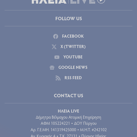
FOLLOW US
FACEBOOK
X (TWITTER)
YOUTUBE
GOOGLE NEWS
RSS FEED
CONTACT US
ΗΛΕΙΑ LIVE
Δήμητρα Βέλμαχου Ατομική Επιχείρηση
ΑΦΜ 105224221
ΔΟΥ Πύργου
•
Aρ. Γ.Ε.ΜΗ. 141319425000
Μ.Η.Τ. #242102
•
Αγ. Κυριακής 4
Τ.Κ. 27131
Πύργος Ηλείας
•
•