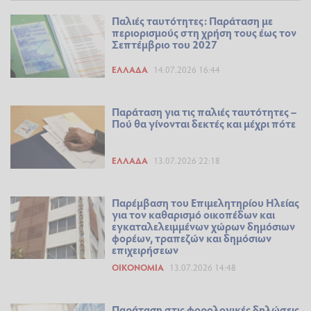
Παλιές ταυτότητες: Παράταση με
περιορισμούς στη χρήση τους έως τον
Σεπτέμβριο του 2027
ΕΛΛΆΔΑ
14.07.2026 16:44
Παράταση για τις παλιές ταυτότητες –
Πού θα γίνονται δεκτές και μέχρι πότε
ΕΛΛΆΔΑ
13.07.2026 22:18
Παρέμβαση του Επιμελητηρίου Ηλείας
για τον καθαρισμό οικοπέδων και
εγκαταλελειμμένων χώρων δημόσιων
φορέων, τραπεζών και δημόσιων
επιχειρήσεων
ΟΙΚΟΝΟΜΊΑ
13.07.2026 14:48
Παράταση στις φορολογικές δηλώσεις