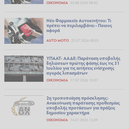
ΟΙΚΟΝΟΜΊΑ
05.08.2026 08:42
Νέο Φαρμακείο Αυτοκινήτου: Τι
πρέπει να περιλαμβάνει - Ποιους
αφορά
AUTO MOTO
25.07.2026 08:02
ΥΠΑΑΤ- ΑΑΔΕ: Παράταση υποβολής
δηλώσεων πρώτης φάσης έως τις 31
Ιουλίου για τις αιτήσεις ενίσχυσης
αγοράς λιπασμάτων
ΟΙΚΟΝΟΜΊΑ
17.07.2026 10:07
2η τροποποίηση πρόσκλησης:
Ανακοίνωση παράτασης προθεσμίας
υποβολής προτάσεων για πράξεις
δημοσίου χαρακτήρα
ΟΙΚΟΝΟΜΊΑ
14.07.2026 15:09