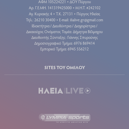
ΑΦΜ 105224221
ΔΟΥ Πύργου
•
Aρ. Γ.Ε.ΜΗ. 141319425000
Μ.Η.Τ. #242102
•
Αγ. Κυριακής 4
Τ.Κ. 27131
Πύργος Ηλείας
•
•
Τηλ.: 26210 30400
E-mail:
ilialive.gr@gmail.com
•
Ιδιοκτήτρια / Διευθύντρια / Διαχειρίστρια /
Δικαιούχος Ονόματος Τομέα: Δήμητρα Βέλμαχου
Διευθυντής Σύνταξης: Γιάννης Σπυρούνης
Δημοσιογραφικό Τμήμα: 6976 869414
Εμπορικό Τμήμα: 6945 556212
SITES ΤΟΥ ΟΜΙΛΟΥ