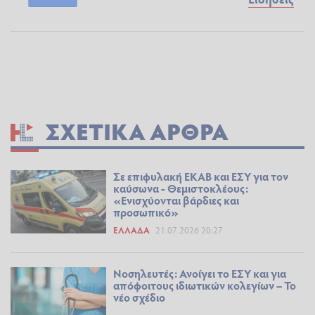
ΣΧΕΤΙΚΆ ΆΡΘΡΑ
Σε επιφυλακή ΕΚΑΒ και ΕΣΥ για τον
καύσωνα - Θεμιστοκλέους:
«Ενισχύονται βάρδιες και
προσωπικό»
ΕΛΛΆΔΑ
21.07.2026 20:27
Νοσηλευτές: Ανοίγει το ΕΣΥ και για
απόφοιτους ιδιωτικών κολεγίων – Το
νέο σχέδιο