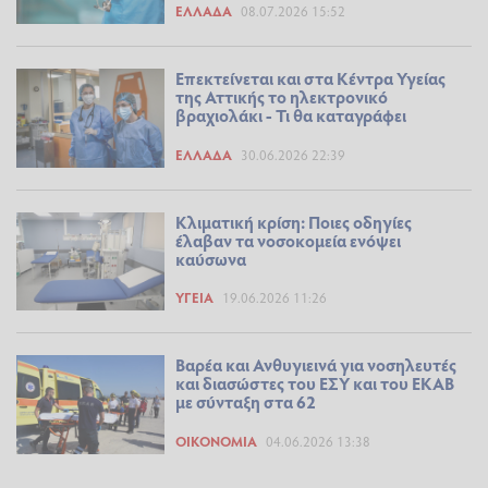
ΕΛΛΆΔΑ
08.07.2026 15:52
Επεκτείνεται και στα Κέντρα Υγείας
της Αττικής το ηλεκτρονικό
βραχιολάκι - Τι θα καταγράφει
ΕΛΛΆΔΑ
30.06.2026 22:39
Κλιματική κρίση: Ποιες οδηγίες
έλαβαν τα νοσοκομεία ενόψει
καύσωνα
ΥΓΕΊΑ
19.06.2026 11:26
Βαρέα και Ανθυγιεινά για νοσηλευτές
και διασώστες του ΕΣΥ και του ΕΚΑΒ
με σύνταξη στα 62
ΟΙΚΟΝΟΜΊΑ
04.06.2026 13:38