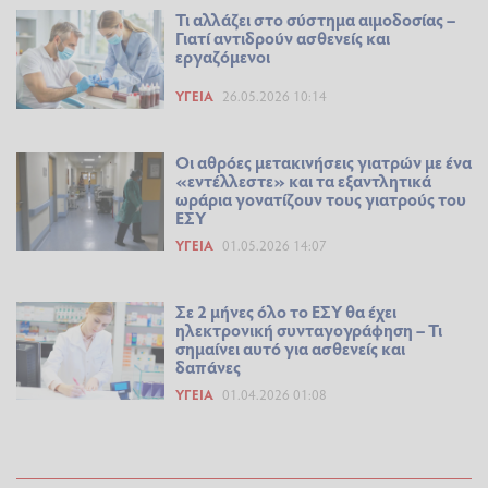
Τι αλλάζει στο σύστημα αιμοδοσίας –
Γιατί αντιδρούν ασθενείς και
εργαζόμενοι
ΥΓΕΊΑ
26.05.2026 10:14
Οι αθρόες μετακινήσεις γιατρών με ένα
«εντέλλεστε» και τα εξαντλητικά
ωράρια γονατίζουν τους γιατρούς του
ΕΣΥ
ΥΓΕΊΑ
01.05.2026 14:07
Σε 2 μήνες όλο το ΕΣΥ θα έχει
ηλεκτρονική συνταγογράφηση – Τι
σημαίνει αυτό για ασθενείς και
δαπάνες
ΥΓΕΊΑ
01.04.2026 01:08