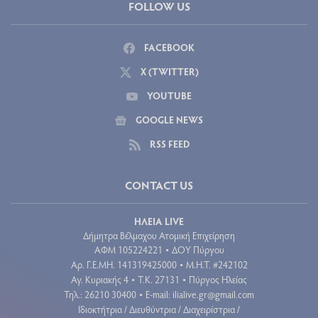
FOLLOW US
FACEBOOK
X (TWITTER)
YOUTUBE
GOOGLE NEWS
RSS FEED
CONTACT US
ΗΛΕΙΑ LIVE
Δήμητρα Βέλμαχου Ατομική Επιχείρηση
ΑΦΜ 105224221
ΔΟΥ Πύργου
•
Aρ. Γ.Ε.ΜΗ. 141319425000
Μ.Η.Τ. #242102
•
Αγ. Κυριακής 4
Τ.Κ. 27131
Πύργος Ηλείας
•
•
Τηλ.: 26210 30400
E-mail:
ilialive.gr@gmail.com
•
Ιδιοκτήτρια / Διευθύντρια / Διαχειρίστρια /