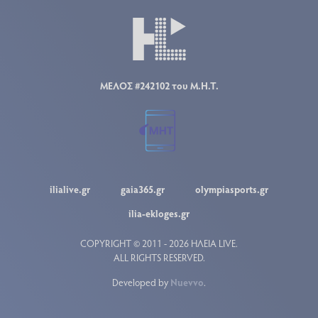
ΜΕΛΟΣ #242102 του Μ.Η.Τ.
ilialive.gr
gaia365.gr
olympiasports.gr
ilia-ekloges.gr
COPYRIGHT © 2011 - 2026 ΗΛΕΙΑ LIVE.
ALL RIGHTS RESERVED.
Developed by
Nuevvo
.