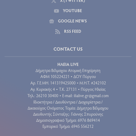
X (TWITTER)
YOUTUBE
GOOGLE NEWS
RSS FEED
CONTACT US
ΗΛΕΙΑ LIVE
Δήμητρα Βέλμαχου Ατομική Επιχείρηση
ΑΦΜ 105224221
ΔΟΥ Πύργου
•
Aρ. Γ.Ε.ΜΗ. 141319425000
Μ.Η.Τ. #242102
•
Αγ. Κυριακής 4
Τ.Κ. 27131
Πύργος Ηλείας
•
•
Τηλ.: 26210 30400
E-mail:
ilialive.gr@gmail.com
•
Ιδιοκτήτρια / Διευθύντρια / Διαχειρίστρια /
Δικαιούχος Ονόματος Τομέα: Δήμητρα Βέλμαχου
Διευθυντής Σύνταξης: Γιάννης Σπυρούνης
Δημοσιογραφικό Τμήμα: 6976 869414
Εμπορικό Τμήμα: 6945 556212