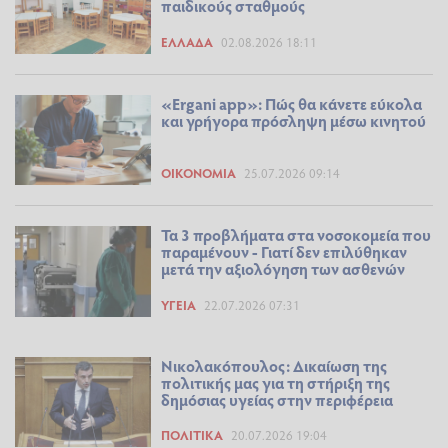
παιδικούς σταθμούς
ΕΛΛΆΔΑ
02.08.2026 18:11
«Ergani app»: Πώς θα κάνετε εύκολα
και γρήγορα πρόσληψη μέσω κινητού
ΟΙΚΟΝΟΜΊΑ
25.07.2026 09:14
Τα 3 προβλήματα στα νοσοκομεία που
παραμένουν - Γιατί δεν επιλύθηκαν
μετά την αξιολόγηση των ασθενών
ΥΓΕΊΑ
22.07.2026 07:31
Νικολακόπουλος: Δικαίωση της
πολιτικής μας για τη στήριξη της
δημόσιας υγείας στην περιφέρεια
ΠΟΛΙΤΙΚΆ
20.07.2026 19:04