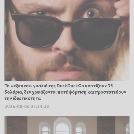
Τα «έξυπνα» γυαλιά της DuckDuckGo κοστίζουν 35
δολάρια, δεν χρειάζονται ποτέ φόρτιση και προστατεύουν
την ιδιωτικότητα
2026-08-06 07:34:28