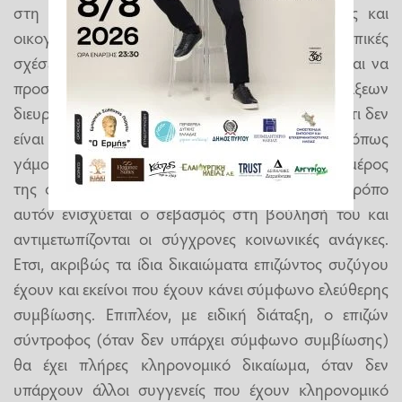
στη σύγχρονη εποχή νέες μορφές συμβίωσης και
οικογένειας δημιουργούν ουσιαστικές προσωπικές
σχέσεις που το δίκαιο οφείλει να αναγνωρίσει και να
προστατέψει. Με το πλέγμα των νέων διατάξεων
διευρύνεται η προστασία σε πρόσωπα που, παρότι δεν
είναι συγγενείς με την παραδοσιακή έννοια (όπως
γάμος, θρησκευτικός ή πολιτικός), αποτελούν μέρος
της οικογενειακής ζωής του διαθέτη. Με τον τρόπο
αυτόν ενισχύεται ο σεβασμός στη βούλησή του και
αντιμετωπίζονται οι σύγχρονες κοινωνικές ανάγκες.
Ετσι, ακριβώς τα ίδια δικαιώματα επιζώντος συζύγου
έχουν και εκείνοι που έχουν κάνει σύμφωνο ελεύθερης
συμβίωσης. Επιπλέον, με ειδική διάταξη, ο επιζών
σύντροφος (όταν δεν υπάρχει σύμφωνο συμβίωσης)
θα έχει πλήρες κληρονομικό δικαίωμα, όταν δεν
υπάρχουν άλλοι συγγενείς που έχουν κληρονομικό