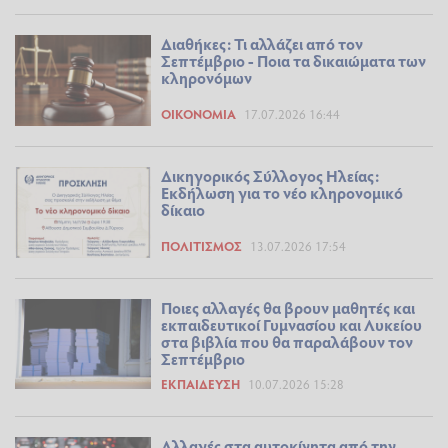
Διαθήκες: Τι αλλάζει από τον
Σεπτέμβριο - Ποια τα δικαιώματα των
κληρονόμων
ΟΙΚΟΝΟΜΊΑ
17.07.2026 16:44
Δικηγορικός Σύλλογος Ηλείας:
Εκδήλωση για το νέο κληρονομικό
δίκαιο
ΠΟΛΙΤΙΣΜΌΣ
13.07.2026 17:54
Ποιες αλλαγές θα βρουν μαθητές και
εκπαιδευτικοί Γυμνασίου και Λυκείου
στα βιβλία που θα παραλάβουν τον
Σεπτέμβριο
ΕΚΠΑΊΔΕΥΣΗ
10.07.2026 15:28
Αλλαγές στα αυτοκίνητα από την