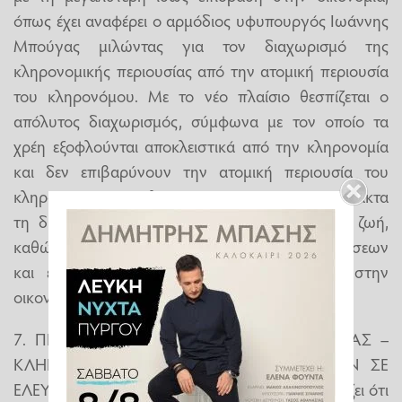
όπως έχει αναφέρει ο αρμόδιος υφυπουργός Ιωάννης
Μπούγας μιλώντας για τον διαχωρισμό της
κληρονομικής περιουσίας από την ατομική περιουσία
του κληρονόμου. Με το νέο πλαίσιο θεσπίζεται ο
απόλυτος διαχωρισμός, σύμφωνα με τον οποίο τα
χρέη εξοφλούνται αποκλειστικά από την κληρονομία
και δεν επιβαρύνουν την ατομική περιουσία του
κληρονόμου. Η ρύθμιση αυτή αποτυπώνει έμπρακτα
τη δυναμική των διατάξεων στην καθημερινή ζωή,
καθώς αναμένεται να επιφέρει μείωση αποποιήσεων
και επανένταξη μεγάλου όγκου περιουσίας στην
οικονομική δραστηριότητα.
7. ΠΡΟΣΤΑΣΙΑ ΝΕΩΝ ΜΟΡΦΩΝ ΟΙΚΟΓΕΝΕΙΑΣ –
ΚΛΗΡΟΝΟΜΙΚΑ ΔΙΚΑΙΩΜΑΤΑ ΣΥΝΤΡΟΦΩΝ ΣΕ
ΕΛΕΥΘΕΡΗ ΣΥΜΒΙΩΣΗ: Ο νομοθέτης αναγνωρίζει ότι