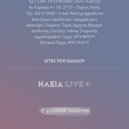
Aρ. Γ.Ε.ΜΗ. 141319425000
Μ.Η.Τ. #242102
•
Αγ. Κυριακής 4
Τ.Κ. 27131
Πύργος Ηλείας
•
•
Τηλ.: 26210 30400
E-mail:
ilialive.gr@gmail.com
•
Ιδιοκτήτρια / Διευθύντρια / Διαχειρίστρια /
Δικαιούχος Ονόματος Τομέα: Δήμητρα Βέλμαχου
Διευθυντής Σύνταξης: Γιάννης Σπυρούνης
Δημοσιογραφικό Τμήμα: 6976 869414
Εμπορικό Τμήμα: 6945 556212
SITES ΤΟΥ ΟΜΙΛΟΥ