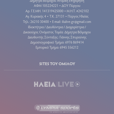
Δήμητρα Βέλμαχου Ατομική Επιχείρηση
ΑΦΜ 105224221
ΔΟΥ Πύργου
•
Aρ. Γ.Ε.ΜΗ. 141319425000
Μ.Η.Τ. #242102
•
Αγ. Κυριακής 4
Τ.Κ. 27131
Πύργος Ηλείας
•
•
Τηλ.: 26210 30400
E-mail:
ilialive.gr@gmail.com
•
Ιδιοκτήτρια / Διευθύντρια / Διαχειρίστρια /
Δικαιούχος Ονόματος Τομέα: Δήμητρα Βέλμαχου
Διευθυντής Σύνταξης: Γιάννης Σπυρούνης
Δημοσιογραφικό Τμήμα: 6976 869414
Εμπορικό Τμήμα: 6945 556212
SITES ΤΟΥ ΟΜΙΛΟΥ