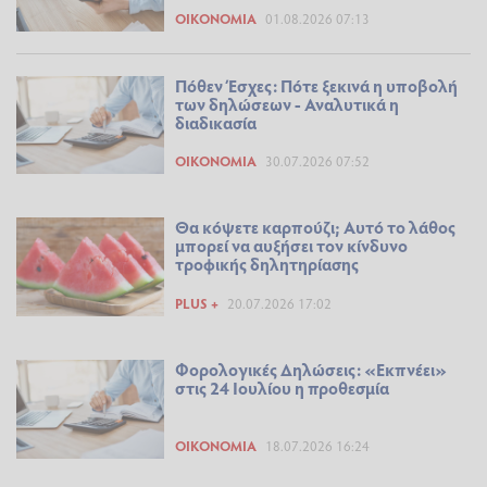
ΟΙΚΟΝΟΜΊΑ
01.08.2026 07:13
Πόθεν Έσχες: Πότε ξεκινά η υποβολή
των δηλώσεων - Αναλυτικά η
διαδικασία
ΟΙΚΟΝΟΜΊΑ
30.07.2026 07:52
Θα κόψετε καρπούζι; Αυτό το λάθος
μπορεί να αυξήσει τον κίνδυνο
τροφικής δηλητηρίασης
PLUS +
20.07.2026 17:02
Φορολογικές Δηλώσεις: «Εκπνέει»
στις 24 Ιουλίου η προθεσμία
ΟΙΚΟΝΟΜΊΑ
18.07.2026 16:24