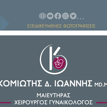
ν (ΑΑΔΕ) μπαίνουν τα ακίνητα
αφυγής
.
βραχυχρόνιες μισθώσεις
αλλά