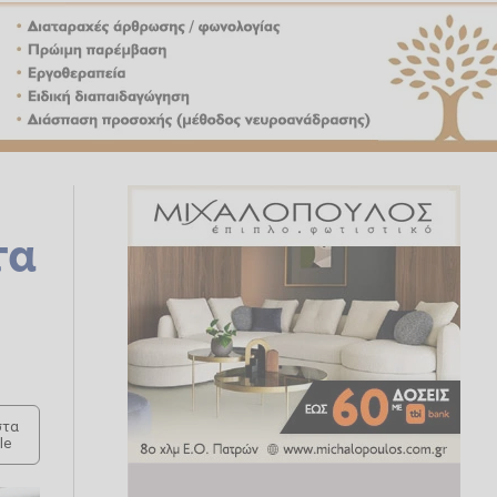
τα
τα
le