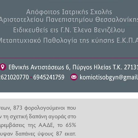
ηκαν 2,46 εκατ. δηλώσεις για
α φθάνουν τα 973,7 εκατ. ευρώ,
ο έτος.
 αποκλίσεις.
σεων, 873 φορολογούμενοι που
ν τη σχετική δαπάνη αγοράς στο
αρεμβάσεις της ΑΑΔΕ, το 65%
υψαν δαπάνες ύψους 87 εκατ.