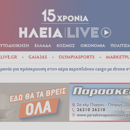
Α
ΠΟΛΙΤΙΚΑ
ΑΥΤΟΔΙΟΙΚΗΣΗ
ΕΛΛΑΔΑ
ΚΟΣΜΟΣ
ΟΙΚΟΝ
ΚΑΙΡΟΣ
ΑΥΤΟΔΙΟΙΚΗΣΗ
ΕΛΛΑΔΑ
ΚΟΣΜΟΣ
ΟΙΚΟΝΟΜΙΑ
ΠΟΛΙΤΙΣ
ALIVE.GR
GAIA365
OLYMPIASPORTS
MARKETPL
μανία για πρόσκρουση στον αέρα αεροπλάνου cargo με drone 