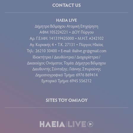
CONTACT US
ΗΛΕΙΑ LIVE
Δήμητρα Βέλμαχου Ατομική Επιχείρηση
ΑΦΜ 105224221
ΔΟΥ Πύργου
•
Aρ. Γ.Ε.ΜΗ. 141319425000
Μ.Η.Τ. #242102
•
Αγ. Κυριακής 4
Τ.Κ. 27131
Πύργος Ηλείας
•
•
Τηλ.: 26210 30400
E-mail:
ilialive.gr@gmail.com
•
Ιδιοκτήτρια / Διευθύντρια / Διαχειρίστρια /
Δικαιούχος Ονόματος Τομέα: Δήμητρα Βέλμαχου
Διευθυντής Σύνταξης: Γιάννης Σπυρούνης
Δημοσιογραφικό Τμήμα: 6976 869414
Εμπορικό Τμήμα: 6945 556212
SITES ΤΟΥ ΟΜΙΛΟΥ