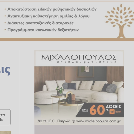
ις
τα
le