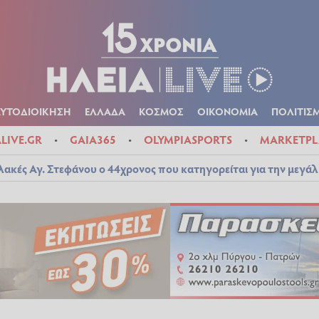
Α
ΠΟΛΙΤΙΚΑ
ΑΥΤΟΔΙΟΙΚΗΣΗ
ΕΛΛΑΔΑ
ΚΟΣΜΟΣ
ΟΙΚΟΝ
ΚΑΙΡΟΣ
ΑΥΤΟΔΙΟΙΚΗΣΗ
ΕΛΛΑΔΑ
ΚΟΣΜΟΣ
ΟΙΚΟΝΟΜΙΑ
ΠΟΛΙΤΙΣ
ALIVE.GR
GAIA365
OLYMPIASPORTS
MARKETPL
λακές Αγ. Στεφάνου ο 44χρονος που κατηγορείται για την μεγά