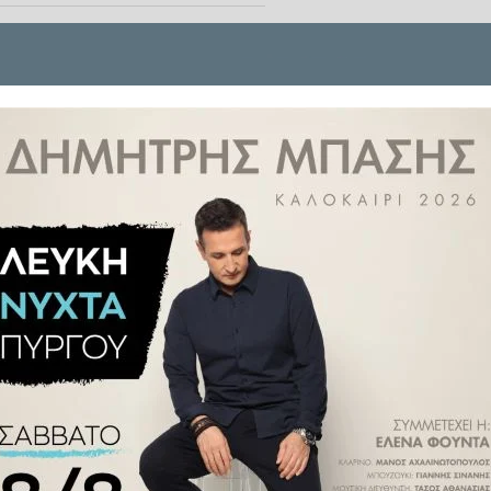
κριθεί 13.461 δάνεια, συνολικής
ιλιάδες ευρώ, ενώ η απορρόφηση