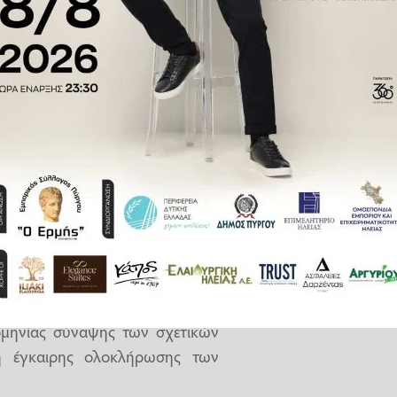
νίου τέθηκε προκειμένου να
ογράμματος, ώστε να καταστεί
ού Σχεδίου Ανάκαμψης και
 Επιτροπή και η εμπρόθεσμη και
δανείων.
ς Οικονομίας και Οικονομικών
τους επικεφαλής των τραπεζικών
ποία τους ενημερώνει για τον
ομηνίας σύναψης των σχετικών
η έγκαιρης ολοκλήρωσης των