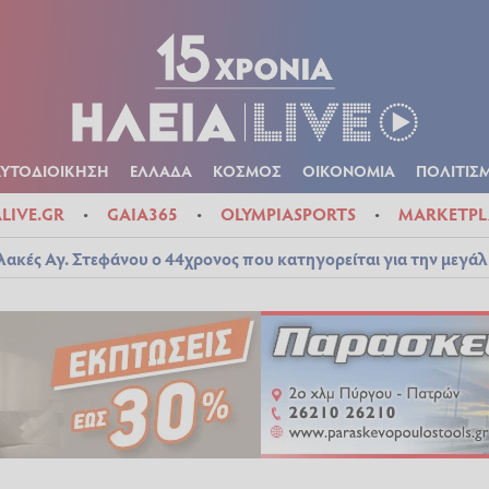
Α
ΠΟΛΙΤΙΚΑ
ΑΥΤΟΔΙΟΙΚΗΣΗ
ΕΛΛΑΔΑ
ΚΟΣΜΟΣ
ΟΙΚΟΝ
ΚΑΙΡΟΣ
ΑΥΤΟΔΙΟΙΚΗΣΗ
ΕΛΛΑΔΑ
ΚΟΣΜΟΣ
ΟΙΚΟΝΟΜΙΑ
ΠΟΛΙΤΙΣ
ALIVE.GR
GAIA365
OLYMPIASPORTS
MARKETPL
λακές Αγ. Στεφάνου ο 44χρονος που κατηγορείται για την μεγά