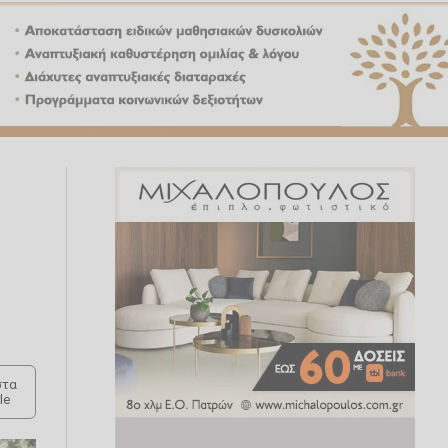
τα
le