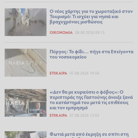
Ο νέος χάρτης για το χωροταξικό στον
Τουρισμό: Τι ισχύει για νησιά και
βραχυχρόνιες μισθώσεις
ΟΙΚΟΝΟΜΊΑ
08.08.2026 09:13
Πύργος: Το φίδι… πήγε στα Επείγοντα
του νοσοκομείου
ΕΠΊΚΑΙΡΑ
07.08.2026 19:50
«Δεν θα με κυριεύσει ο φόβος»: Ο
περιπτεράς της Γαστούνης άνοιξε ξανά
το κατάστημά του μετά τις επιθέσεις
και τον εμπρησμό
ΕΠΊΚΑΙΡΑ
07.08.2026 13:03
Φωτιά μετά από έκρηξη σε σπίτι στη