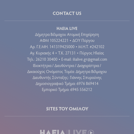
CONTACT US
ΗΛΕΙΑ LIVE
Δήμητρα Βέλμαχου Ατομική Επιχείρηση
ΑΦΜ 105224221
ΔΟΥ Πύργου
•
Aρ. Γ.Ε.ΜΗ. 141319425000
Μ.Η.Τ. #242102
•
Αγ. Κυριακής 4
Τ.Κ. 27131
Πύργος Ηλείας
•
•
Τηλ.: 26210 30400
E-mail:
ilialive.gr@gmail.com
•
Ιδιοκτήτρια / Διευθύντρια / Διαχειρίστρια /
Δικαιούχος Ονόματος Τομέα: Δήμητρα Βέλμαχου
Διευθυντής Σύνταξης: Γιάννης Σπυρούνης
Δημοσιογραφικό Τμήμα: 6976 869414
Εμπορικό Τμήμα: 6945 556212
SITES ΤΟΥ ΟΜΙΛΟΥ