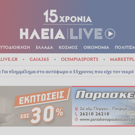
Α
ΠΟΛΙΤΙΚΑ
ΑΥΤΟΔΙΟΙΚΗΣΗ
ΕΛΛΑΔΑ
ΚΟΣΜΟΣ
ΟΙΚΟΝ
ΚΑΙΡΟΣ
ΑΥΤΟΔΙΟΙΚΗΣΗ
ΕΛΛΑΔΑ
ΚΟΣΜΟΣ
ΟΙΚΟΝΟΜΙΑ
ΠΟΛΙΤΙΣ
ALIVE.GR
GAIA365
OLYMPIASPORTS
MARKETPL
 Για πλημμέλημα στο αυτόφωρο ο 55χρονος που είχε τον νεκρό