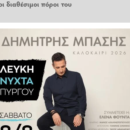
ι διαθέσιμοι πόροι του
ύμαι Ηλεκτρικά - γ' κύκλος»