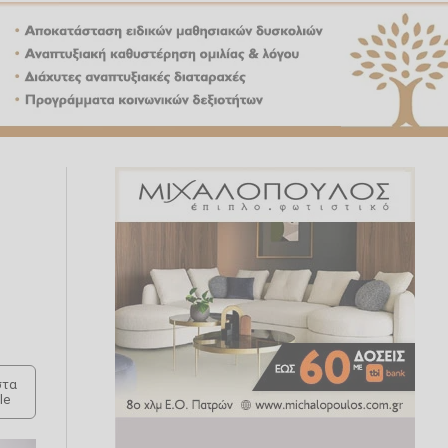
τα
le