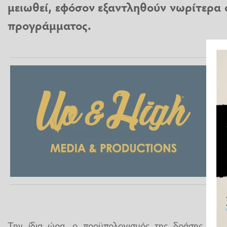
μειωθεί, εφόσον εξαντληθούν νωρίτερα ο
προγράμματος.
Την ίδια ώρα, ο προϋπολογισμός της δράσης «Κινο