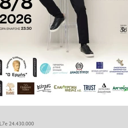
εκατ. ευρώ με την έκδοση σε ΦΕΚ
.2026 (Β' 2038).
ίου Υποδομών και Μεταφορών, η
υρώ)»
-L7e 38.800.000
-L7e 24.430.000