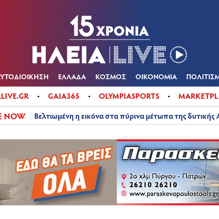
Α
ΠΟΛΙΤΙΚΑ
ΑΥΤΟΔΙΟΙΚΗΣΗ
ΕΛΛΑΔΑ
ΚΟΣΜΟΣ
ΟΙΚΟΝ
ΚΑΙΡΟΣ
ΑΥΤΟΔΙΟΙΚΗΣΗ
ΕΛΛΑΔΑ
ΚΟΣΜΟΣ
ΟΙΚΟΝΟΜΙΑ
ΠΟΛΙΤΙΣ
ALIVE.GR
GAIA365
OLYMPIASPORTS
MARKETPL
E NOW
Βελτιωμένη η εικόνα στα πύρινα μέτωπα της δυτικής 