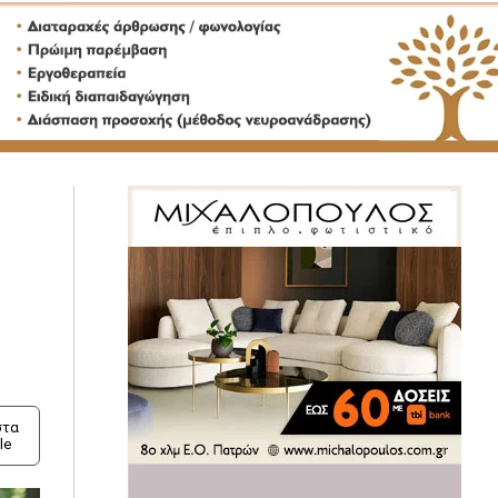
τα
le