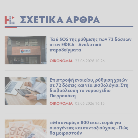
ΣΧΕΤΙΚΆ ΆΡΘΡΑ
Τα 6 SOS της ρύθμισης των 72 δόσεων
στον ΕΦΚΑ - Αναλυτικά
παραδείγματα
ΟΙΚΟΝΟΜΊΑ
23.06.2026 10:26
Eπιστροφή ενοικίου, ρύθμιση χρεών
σε 72 δόσεις και νέα μισθολόγια: Στη
διαβούλευση το νομοσχέδιο
Πιερρακάκη
ΟΙΚΟΝΟΜΊΑ
02.06.2026 16:15
«Μποναμάς» 800 εκατ. ευρώ για
οικογένειες και συνταξιούχους - Πώς
θα μοιραστούν