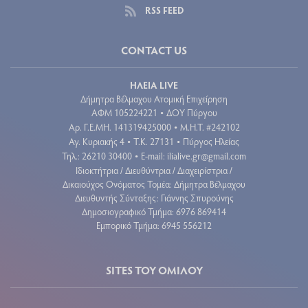
RSS FEED
CONTACT US
ΗΛΕΙΑ LIVE
Δήμητρα Βέλμαχου Ατομική Επιχείρηση
ΑΦΜ 105224221
ΔΟΥ Πύργου
•
Aρ. Γ.Ε.ΜΗ. 141319425000
Μ.Η.Τ. #242102
•
Αγ. Κυριακής 4
Τ.Κ. 27131
Πύργος Ηλείας
•
•
Τηλ.: 26210 30400
E-mail:
ilialive.gr@gmail.com
•
Ιδιοκτήτρια / Διευθύντρια / Διαχειρίστρια /
Δικαιούχος Ονόματος Τομέα: Δήμητρα Βέλμαχου
Διευθυντής Σύνταξης: Γιάννης Σπυρούνης
Δημοσιογραφικό Τμήμα: 6976 869414
Εμπορικό Τμήμα: 6945 556212
SITES ΤΟΥ ΟΜΙΛΟΥ