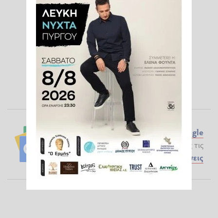
Ακολουθήστε το ilialive.gr στο
Google
News
και μάθετε πρώτοι όλες τις
Ειδήσεις