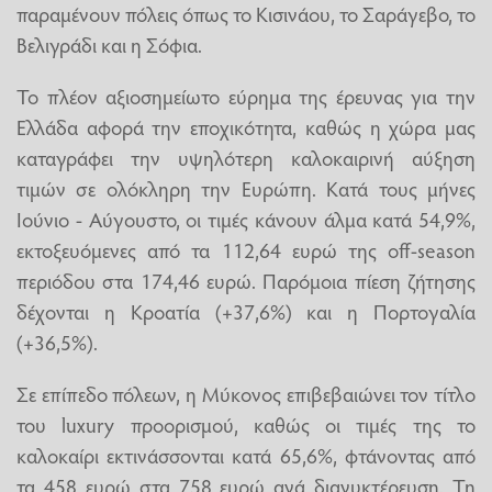
παραμένουν πόλεις όπως το Κισινάου, το Σαράγεβο, το
Βελιγράδι και η Σόφια.
Το πλέον αξιοσημείωτο εύρημα της έρευνας για την
Ελλάδα αφορά την εποχικότητα, καθώς η χώρα μας
καταγράφει την υψηλότερη καλοκαιρινή αύξηση
τιμών σε ολόκληρη την Ευρώπη. Κατά τους μήνες
Ιούνιο - Αύγουστο, οι τιμές κάνουν άλμα κατά 54,9%,
εκτοξευόμενες από τα 112,64 ευρώ της off-season
περιόδου στα 174,46 ευρώ. Παρόμοια πίεση ζήτησης
δέχονται η Κροατία (+37,6%) και η Πορτογαλία
(+36,5%).
Σε επίπεδο πόλεων, η Μύκονος επιβεβαιώνει τον τίτλο
του luxury προορισμού, καθώς οι τιμές της το
καλοκαίρι εκτινάσσονται κατά 65,6%, φτάνοντας από
τα 458 ευρώ στα 758 ευρώ ανά διανυκτέρευση. Τη