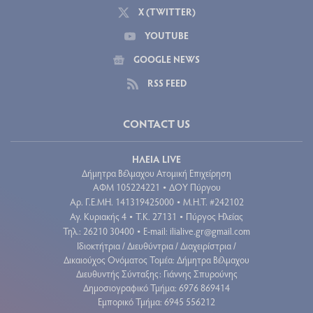
X (TWITTER)
YOUTUBE
GOOGLE NEWS
RSS FEED
CONTACT US
ΗΛΕΙΑ LIVE
Δήμητρα Βέλμαχου Ατομική Επιχείρηση
ΑΦΜ 105224221
ΔΟΥ Πύργου
•
Aρ. Γ.Ε.ΜΗ. 141319425000
Μ.Η.Τ. #242102
•
Αγ. Κυριακής 4
Τ.Κ. 27131
Πύργος Ηλείας
•
•
Τηλ.: 26210 30400
E-mail:
ilialive.gr@gmail.com
•
Ιδιοκτήτρια / Διευθύντρια / Διαχειρίστρια /
Δικαιούχος Ονόματος Τομέα: Δήμητρα Βέλμαχου
Διευθυντής Σύνταξης: Γιάννης Σπυρούνης
Δημοσιογραφικό Τμήμα: 6976 869414
Εμπορικό Τμήμα: 6945 556212