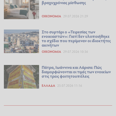
βραχυχρόνιας μίσθωσης
ΟΙΚΟΝΟΜΊΑ
29.07.2026 21:29
Στο συρτάρι ο «Τειρεσίας των
ενοικιαστών»: Γιατί δεν υλοποιήθηκε
το σχέδιο που περίμεναν οι ιδιοκτήτες
ακινήτων
ΟΙΚΟΝΟΜΊΑ
29.07.2026 10:36
Πάτρα, Ιωάννινα και Λάρισα: Πώς
διαμορφώνονται οι τιμές των ενοικίων
στις τρεις φοιτητουπόλεις
ΕΛΛΆΔΑ
25.07.2026 11:16