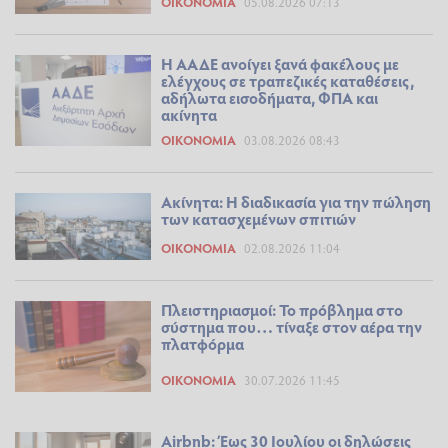
ΟΙΚΟΝΟΜΊΑ
05.08.2026 07:13
Η ΑΑΔΕ ανοίγει ξανά φακέλους με
ελέγχους σε τραπεζικές καταθέσεις,
αδήλωτα εισοδήματα, ΦΠΑ και
ακίνητα
ΟΙΚΟΝΟΜΊΑ
03.08.2026 08:43
Ακίνητα: Η διαδικασία για την πώληση
των κατασχεμένων σπιτιών
ΟΙΚΟΝΟΜΊΑ
02.08.2026 11:04
Πλειστηριασμοί: Το πρόβλημα στο
σύστημα που… τίναξε στον αέρα την
πλατφόρμα
ΟΙΚΟΝΟΜΊΑ
30.07.2026 11:45
Airbnb: Έως 30 Ιουλίου οι δηλώσεις