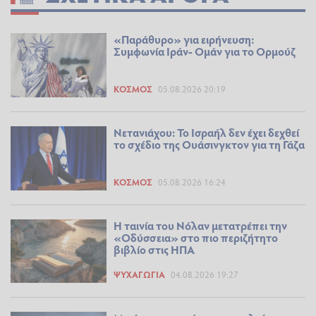
«Παράθυρο» για ειρήνευση:
Συμφωνία Ιράν- Ομάν για το Ορμούζ
ΚΌΣΜΟΣ
05.08.2026 20:19
Νετανιάχου: Το Ισραήλ δεν έχει δεχθεί
το σχέδιο της Ουάσινγκτον για τη Γάζα
ΚΌΣΜΟΣ
05.08.2026 16:24
Η ταινία του Νόλαν μετατρέπει την
«Οδύσσεια» στο πιο περιζήτητο
βιβλίο στις ΗΠΑ
ΨΥΧΑΓΩΓΊΑ
04.08.2026 19:27