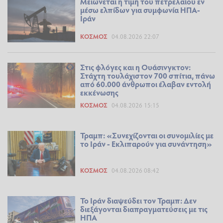
Μειώνεται η τιμή του πετρελαίου εν
μέσω ελπίδων για συμφωνία ΗΠΑ-
Ιράν
ΚΌΣΜΟΣ
04.08.2026 22:07
Στις φλόγες και η Ουάσινγκτον:
Στάχτη τουλάχιστον 700 σπίτια, πάνω
από 60.000 άνθρωποι έλαβαν εντολή
εκκένωσης
ΚΌΣΜΟΣ
04.08.2026 15:15
Τραμπ: «Συνεχίζονται οι συνομιλίες με
το Ιράν - Εκλιπαρούν για συνάντηση»
ΚΌΣΜΟΣ
04.08.2026 08:42
Το Ιράν διαψεύδει τον Τραμπ: Δεν
διεξάγονται διαπραγματεύσεις με τις
ΗΠΑ