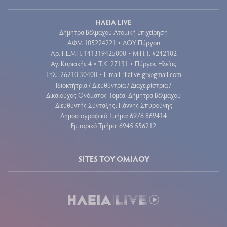
ΗΛΕΙΑ LIVE
Δήμητρα Βέλμαχου Ατομική Επιχείρηση
ΑΦΜ 105224221
ΔΟΥ Πύργου
•
Aρ. Γ.Ε.ΜΗ. 141319425000
Μ.Η.Τ. #242102
•
Αγ. Κυριακής 4
Τ.Κ. 27131
Πύργος Ηλείας
•
•
Τηλ.: 26210 30400
E-mail:
ilialive.gr@gmail.com
•
Ιδιοκτήτρια / Διευθύντρια / Διαχειρίστρια /
Δικαιούχος Ονόματος Τομέα: Δήμητρα Βέλμαχου
Διευθυντής Σύνταξης: Γιάννης Σπυρούνης
Δημοσιογραφικό Τμήμα: 6976 869414
Εμπορικό Τμήμα: 6945 556212
SITES ΤΟΥ ΟΜΙΛΟΥ