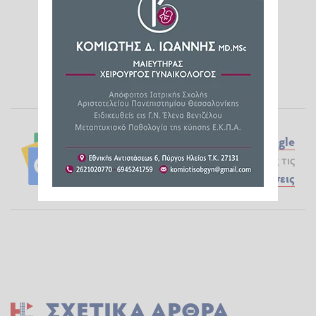
Ακολουθήστε το ilialive.gr στο
Google
News
και μάθετε πρώτοι όλες τις
Ειδήσεις
ΣΧΕΤΙΚΆ ΆΡΘΡΑ