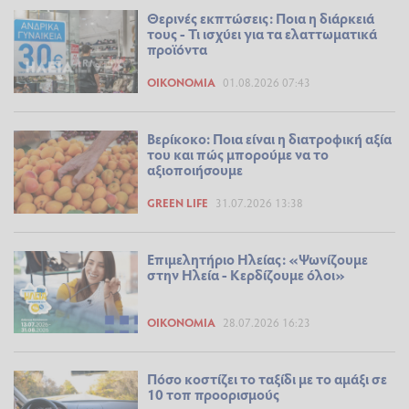
Θερινές εκπτώσεις: Ποια η διάρκειά
τους - Τι ισχύει για τα ελαττωματικά
προϊόντα
ΟΙΚΟΝΟΜΊΑ
01.08.2026 07:43
Βερίκοκο: Ποια είναι η διατροφική αξία
του και πώς μπορούμε να το
αξιοποιήσουμε
GREEN LIFE
31.07.2026 13:38
Επιμελητήριο Ηλείας: «Ψωνίζουμε
στην Ηλεία - Κερδίζουμε όλοι»
ΟΙΚΟΝΟΜΊΑ
28.07.2026 16:23
Πόσο κοστίζει το ταξίδι με το αμάξι σε
10 τοπ προορισμούς