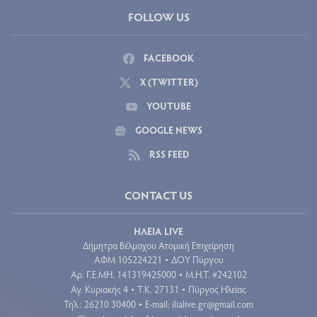
FOLLOW US
FACEBOOK
X (TWITTER)
YOUTUBE
GOOGLE NEWS
RSS FEED
CONTACT US
ΗΛΕΙΑ LIVE
Δήμητρα Βέλμαχου Ατομική Επιχείρηση
ΑΦΜ 105224221
ΔΟΥ Πύργου
•
Aρ. Γ.Ε.ΜΗ. 141319425000
Μ.Η.Τ. #242102
•
Αγ. Κυριακής 4
Τ.Κ. 27131
Πύργος Ηλείας
•
•
Τηλ.: 26210 30400
E-mail:
ilialive.gr@gmail.com
•