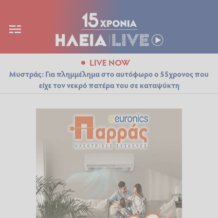
LIVE NOW
Μυστράς: Για πλημμέλημα στο αυτόφωρο ο 55χρονος που
είχε τον νεκρό πατέρα του σε καταψύκτη