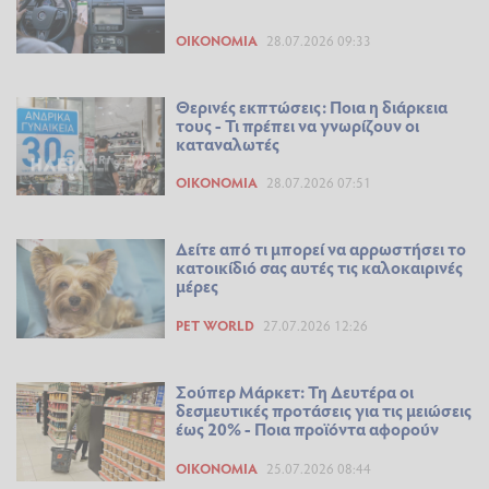
ΟΙΚΟΝΟΜΊΑ
28.07.2026 09:33
Θερινές εκπτώσεις: Ποια η διάρκεια
τoυς - Τι πρέπει να γνωρίζουν οι
καταναλωτές
ΟΙΚΟΝΟΜΊΑ
28.07.2026 07:51
Δείτε από τι μπορεί να αρρωστήσει το
κατοικίδιό σας αυτές τις καλοκαιρινές
μέρες
PET WORLD
27.07.2026 12:26
Σούπερ Μάρκετ: Τη Δευτέρα οι
δεσμευτικές προτάσεις για τις μειώσεις
έως 20% - Ποια προϊόντα αφορούν
ΟΙΚΟΝΟΜΊΑ
25.07.2026 08:44