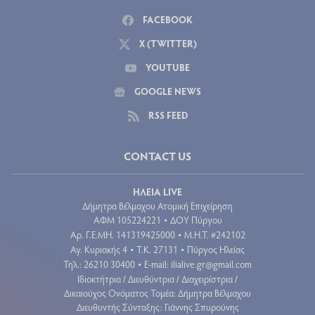
FACEBOOK
X (TWITTER)
YOUTUBE
GOOGLE NEWS
RSS FEED
CONTACT US
ΗΛΕΙΑ LIVE
Δήμητρα Βέλμαχου Ατομική Επιχείρηση
ΑΦΜ 105224221
ΔΟΥ Πύργου
•
Aρ. Γ.Ε.ΜΗ. 141319425000
Μ.Η.Τ. #242102
•
Αγ. Κυριακής 4
Τ.Κ. 27131
Πύργος Ηλείας
•
•
Τηλ.: 26210 30400
E-mail:
ilialive.gr@gmail.com
•
Ιδιοκτήτρια / Διευθύντρια / Διαχειρίστρια /
Δικαιούχος Ονόματος Τομέα: Δήμητρα Βέλμαχου
Διευθυντής Σύνταξης: Γιάννης Σπυρούνης