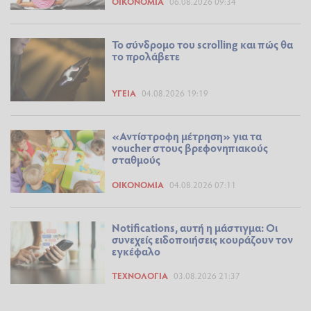
ΟΙΚΟΝΟΜΊΑ
06.08.2026 09:34
Το σύνδρομο του scrolling και πώς θα
το προλάβετε
ΥΓΕΊΑ
04.08.2026 19:19
«Αντίστροφη μέτρηση» για τα
voucher στους βρεφονηπιακούς
σταθμούς
ΟΙΚΟΝΟΜΊΑ
04.08.2026 07:11
Notifications, αυτή η μάστιγμα: Οι
συνεχείς ειδοποιήσεις κουράζουν τον
εγκέφαλο
ΤΕΧΝΟΛΟΓΊΑ
03.08.2026 21:37