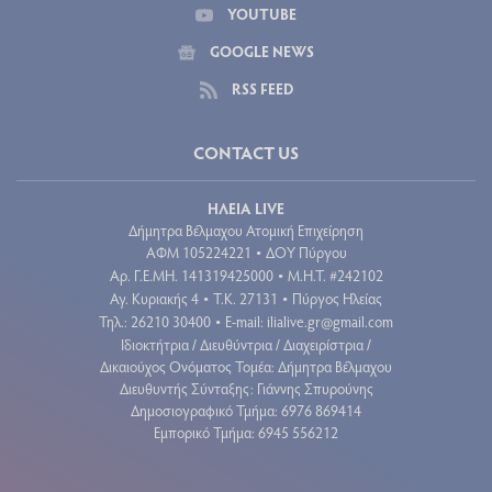
YOUTUBE
GOOGLE NEWS
RSS FEED
CONTACT US
ΗΛΕΙΑ LIVE
Δήμητρα Βέλμαχου Ατομική Επιχείρηση
ΑΦΜ 105224221
ΔΟΥ Πύργου
•
Aρ. Γ.Ε.ΜΗ. 141319425000
Μ.Η.Τ. #242102
•
Αγ. Κυριακής 4
Τ.Κ. 27131
Πύργος Ηλείας
•
•
Τηλ.: 26210 30400
E-mail:
ilialive.gr@gmail.com
•
Ιδιοκτήτρια / Διευθύντρια / Διαχειρίστρια /
Δικαιούχος Ονόματος Τομέα: Δήμητρα Βέλμαχου
Διευθυντής Σύνταξης: Γιάννης Σπυρούνης
Δημοσιογραφικό Τμήμα: 6976 869414
Εμπορικό Τμήμα: 6945 556212